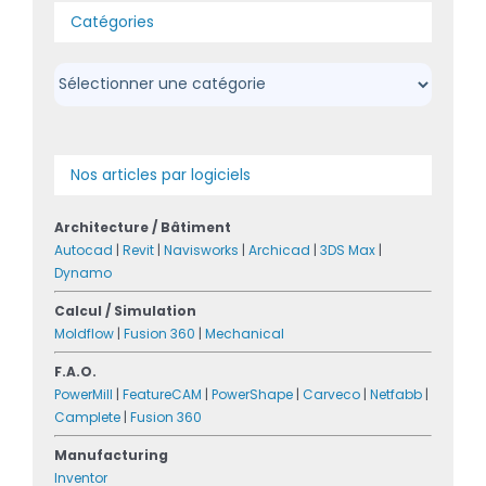
Catégories
Catégories
Nos articles par logiciels
Architecture / Bâtiment
Autocad
|
Revit
|
Navisworks
|
Archicad
|
3DS Max
|
Dynamo
Calcul / Simulation
Moldflow
|
Fusion 360
|
Mechanical
F.A.O.
PowerMill
|
FeatureCAM
|
PowerShape
|
Carveco
|
Netfabb
|
Camplete
|
Fusion 360
Manufacturing
Inventor