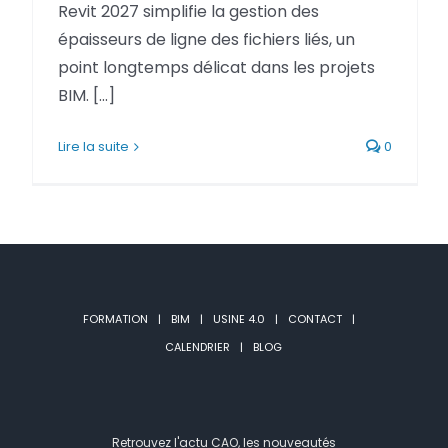
Revit 2027 simplifie la gestion des
Netfabb
Camplete
épaisseurs de ligne des fichiers liés, un
point longtemps délicat dans les projets
Netfabb
BIM. [...]
Lire la suite
0
FORMATION
BIM
USINE 4.0
CONTACT
CALENDRIER
BLOG
Retrouvez l'actu CAO, les nouveautés