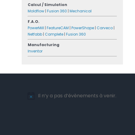
Calcul / Simulation
Moldflow
|
Fusion 360
|
Mechanical
F.A.O.
PowerMill
|
FeatureCAM
|
PowerShape
|
Carveco
|
Netfabb
|
Camplete
|
Fusion 360
Manufacturing
Inventor
Il n’y a pas d’évènements à venir.
Notice