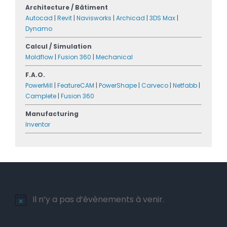
Architecture / Bâtiment
Autocad
|
Revit
|
Navisworks
|
Archicad
|
3DS Max
|
Dynamo
Calcul / Simulation
Moldflow
|
Fusion 360
|
Mechanical
F.A.O.
PowerMill
|
FeatureCAM
|
PowerShape
|
Carveco
|
Netfabb
|
Camplete
|
Fusion 360
Manufacturing
Inventor
Il n’y a pas d’évènements à venir.
Notice