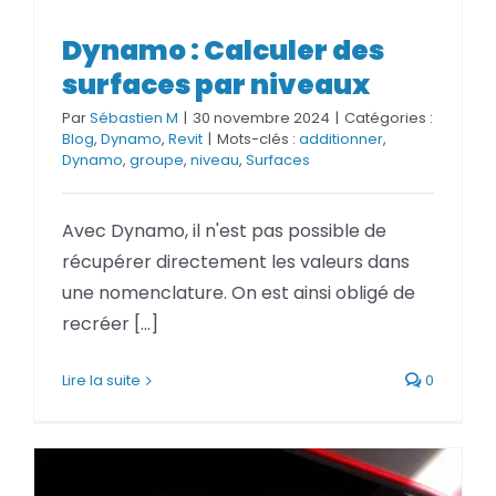
Dynamo : Calculer des
surfaces par niveaux
Dynamo : Calculer des surfaces
Par
Sébastien M
|
30 novembre 2024
|
Catégories :
par niveaux
Blog
,
Dynamo
,
Revit
|
Mots-clés :
additionner
,
Dynamo
,
groupe
,
niveau
,
Surfaces
Avec Dynamo, il n'est pas possible de
récupérer directement les valeurs dans
une nomenclature. On est ainsi obligé de
recréer [...]
Lire la suite
0