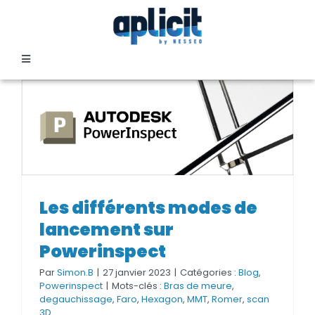
Passer
au
contenu
Toggle
Navigation
SECTEURS
FORMATION
SERVICES
Les différents modes de
Les différents modes de
lancement sur
lancement sur Powerinspect
TEMOIGNAGES
Powerinspect
Par
Simon.B
|
27 janvier 2023
|
Catégories :
Blog
,
EVENEMENTS
Powerinspect
|
Mots-clés :
Bras de meure
,
degauchissage
,
Faro
,
Hexagon
,
MMT
,
Romer
,
scan
3D