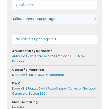
Catégories
Catégories
Nos articles par logiciels
Architecture / Bâtiment
Autocad
|
Revit
|
Navisworks
|
Archicad
|
3DS Max
|
Dynamo
Calcul / Simulation
Moldflow
|
Fusion 360
|
Mechanical
F.A.O.
PowerMill
|
FeatureCAM
|
PowerShape
|
Carveco
|
Netfabb
|
Camplete
|
Fusion 360
Manufacturing
Inventor