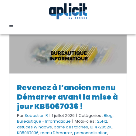
Passer
au
contenu
Toggle
Navigation
SECTEURS
FORMATION
SERVICES
Revenez à l’ancien menu
Revenez à l’ancien menu
Démarrer avant la mise à jour
Démarrer avant la mise à
KB5067036 !
TEMOIGNAGES
jour KB5067036 !
Par
Sebastien.R
|
1 juillet 2026
|
Catégories :
Blog
,
EVENEMENTS
Bureautique - Informatique
|
Mots-clés :
25H2
,
astuces Windows
,
barre des tâches
,
ID 47205210
,
KB5067036
,
menu Démarrer
,
personnalisation
,