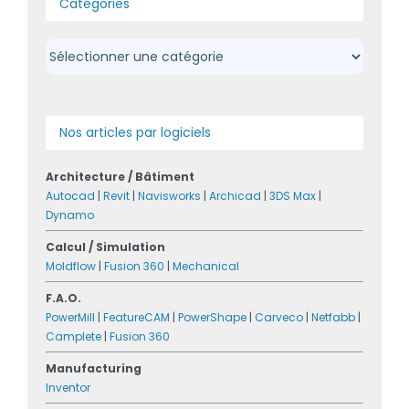
Catégories
Catégories
Nos articles par logiciels
Architecture / Bâtiment
Autocad
|
Revit
|
Navisworks
|
Archicad
|
3DS Max
|
Dynamo
Calcul / Simulation
Moldflow
|
Fusion 360
|
Mechanical
F.A.O.
PowerMill
|
FeatureCAM
|
PowerShape
|
Carveco
|
Netfabb
|
Camplete
|
Fusion 360
Manufacturing
Inventor