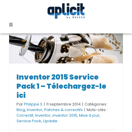
Passer
au
contenu
Toggle
Navigation
SECTEURS
FORMATION
Inventor 2015 Service Pack 1 –
Inventor 2015 Service
SERVICES
Télechargez-le ici
Pack 1 – Télechargez-le
ici
TEMOIGNAGES
Par
Philippe.S
|
11 septembre 2014
|
Catégories :
Blog
,
Inventor
,
Patches & correctifs
|
Mots-clés :
Correctif
,
Inventor
,
inventor 2015
,
Mise à jour
,
EVENEMENTS
Service Pack
,
Update