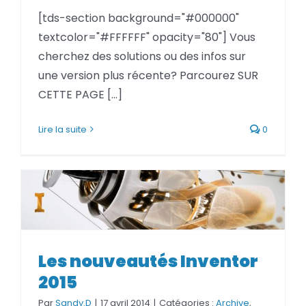
BLOG
[tds-section background="#000000"
textcolor="#FFFFFF" opacity="80"] Vous
cherchez des solutions ou des infos sur
SOCIETE
une version plus récente? Parcourez SUR
CETTE PAGE [...]
Rechercher:
Lire la suite
0
Les nouveautés Inventor
Les nouveautés Inventor 2015
2015
Par
Sandy.D
|
17 avril 2014
|
Catégories :
Archive
,