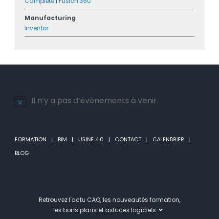
Camplete
|
Fusion 360
Manufacturing
Inventor
Il n’y a pas d’évènements à venir.
Notice
FORMATION
BIM
USINE 4.0
CONTACT
CALENDRIER
BLOG
Retrouvez l'actu CAO, les nouveautés formation,
les bons plans et astuces logiciels.