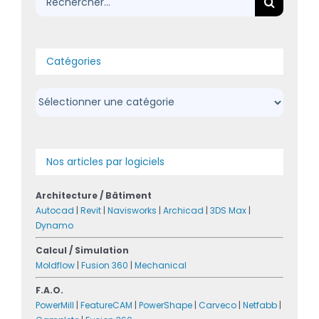
Catégories
Catégories
Nos articles par logiciels
Architecture / Bâtiment
Autocad
|
Revit
|
Navisworks
|
Archicad
|
3DS Max
|
Dynamo
Calcul / Simulation
Moldflow
|
Fusion 360
|
Mechanical
F.A.O.
PowerMill
|
FeatureCAM
|
PowerShape
|
Carveco
|
Netfabb
|