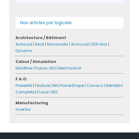
Nos articles par logiciels
Architecture / Bâtiment
Autocad
|
Revit
|
Navisworks
|
Archicad
|
3DS Max
|
Dynamo
Calcul / Simulation
Moldflow
|
Fusion 360
|
Mechanical
F.A.O.
PowerMill
|
FeatureCAM
|
PowerShape
|
Carveco
|
Netfabb
|
Camplete
|
Fusion 360
Manufacturing
Inventor