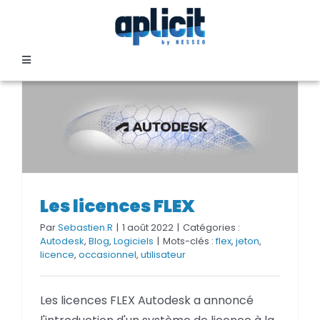
Passer
au
contenu
Toggle
Navigation
SECTEURS
FORMATION
SERVICES
Les licences FLEX
Les licences FLEX
Par
Sebastien.R
|
1 août 2022
|
Catégories :
TEMOIGNAGES
Autodesk
,
Blog
,
Logiciels
|
Mots-clés :
flex
,
jeton
,
licence
,
occasionnel
,
utilisateur
EVENEMENTS
Les licences FLEX Autodesk a annoncé