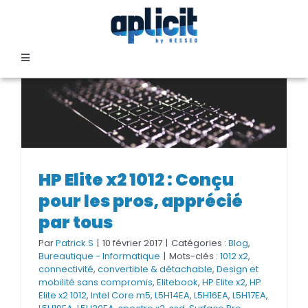
Passer
au
contenu
Toggle
Navigation
SECTEURS
FORMATION
HP Elite x2 1012 : Conçu pour les
HP Elite x2 1012 : Conçu
SERVICES
pros, apprécié par tous
pour les pros, apprécié
par tous
TEMOIGNAGES
Par
Patrick.S
|
10 février 2017
|
Catégories :
Blog
,
Bureautique - Informatique
|
Mots-clés :
1012 x2
,
connectivité
,
convertible & détachable
,
Design et
EVENEMENTS
mobilité sans compromis
,
Elitebook
,
HP Elite x2
,
HP
Elite x2 1012
,
Intel Core m5
,
L5H14EA
,
L5H16EA
,
L5H17EA
,