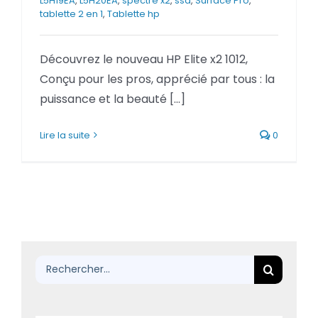
L5H19EA
,
L5H20EA
,
spectre x2
,
ssd
,
Surface Pro
,
BLOG
tablette 2 en 1
,
Tablette hp
Découvrez le nouveau HP Elite x2 1012,
SOCIETE
Conçu pour les pros, apprécié par tous : la
puissance et la beauté [...]
Rechercher:
Lire la suite
0
Rechercher: