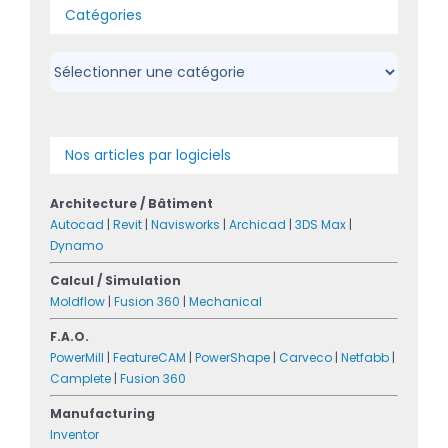
Catégories
Catégories
Nos articles par logiciels
Architecture / Bâtiment
Autocad
|
Revit
|
Navisworks
|
Archicad
|
3DS Max
|
Dynamo
Calcul / Simulation
Moldflow
|
Fusion 360
|
Mechanical
F.A.O.
PowerMill
|
FeatureCAM
|
PowerShape
|
Carveco
|
Netfabb
|
Camplete
|
Fusion 360
Manufacturing
Inventor