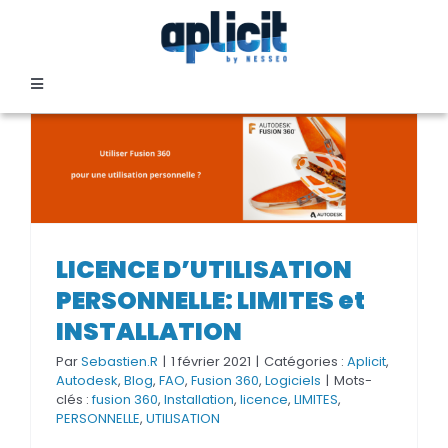
Passer
au
contenu
Toggle
Navigation
SECTEURS
FORMATION
LICENCE D’UTILISATION
LICENCE D’UTILISATION
SERVICES
PERSONNELLE: LIMITES et
PERSONNELLE: LIMITES et
INSTALLATION
INSTALLATION
TEMOIGNAGES
Par
Sebastien.R
|
1 février 2021
|
Catégories :
Aplicit
,
Autodesk
,
Blog
,
FAO
,
Fusion 360
,
Logiciels
|
Mots-
clés :
fusion 360
,
Installation
,
licence
,
LIMITES
,
EVENEMENTS
PERSONNELLE
,
UTILISATION