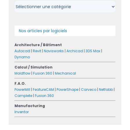
Catégories
Nos articles par logiciels
Architecture / Bâtiment
Autocad
|
Revit
|
Navisworks
|
Archicad
|
3DS Max
|
Dynamo
Calcul / Simulation
Moldflow
|
Fusion 360
|
Mechanical
F.A.O.
PowerMill
|
FeatureCAM
|
PowerShape
|
Carveco
|
Netfabb
|
Camplete
|
Fusion 360
Manufacturing
Inventor