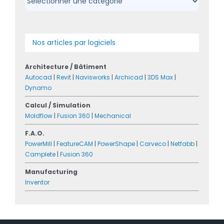
Nos articles par logiciels
Architecture / Bâtiment
Autocad
|
Revit
|
Navisworks
|
Archicad
|
3DS Max
|
Dynamo
Calcul / Simulation
Moldflow
|
Fusion 360
|
Mechanical
F.A.O.
PowerMill
|
FeatureCAM
|
PowerShape
|
Carveco
|
Netfabb
|
Camplete
|
Fusion 360
Manufacturing
Inventor