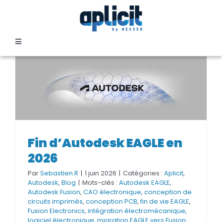
Passer
au
contenu
Toggle
Navigation
SECTEURS
FORMATION
SERVICES
Fin d’Autodesk EAGLE en
Fin d’Autodesk EAGLE en 2026
2026
TEMOIGNAGES
Par
Sebastien.R
|
1 juin 2026
|
Catégories :
Aplicit
,
Autodesk
,
Blog
|
Mots-clés :
Autodesk EAGLE
,
Autodesk Fusion
,
CAO électronique
,
conception de
EVENEMENTS
circuits imprimés
,
conception PCB
,
fin de vie EAGLE
,
Fusion Electronics
,
intégration électromécanique
,
logiciel électronique
,
migration EAGLE vers Fusion
,