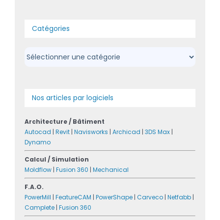
Catégories
Catégories
Nos articles par logiciels
Architecture / Bâtiment
Autocad
|
Revit
|
Navisworks
|
Archicad
|
3DS Max
|
Dynamo
Calcul / Simulation
Moldflow
|
Fusion 360
|
Mechanical
F.A.O.
PowerMill
|
FeatureCAM
|
PowerShape
|
Carveco
|
Netfabb
|
Camplete
|
Fusion 360