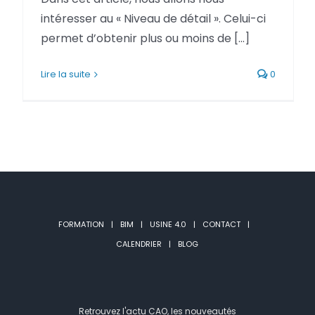
intéresser au « Niveau de détail ». Celui-ci
Netfabb
Camplete
permet d’obtenir plus ou moins de [...]
Netfabb
Lire la suite
0
FORMATION
BIM
USINE 4.0
CONTACT
CALENDRIER
BLOG
Retrouvez l'actu CAO, les nouveautés