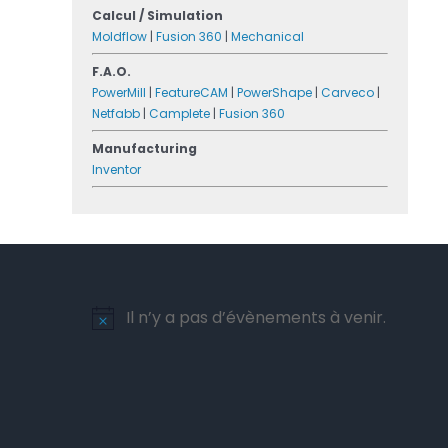
Calcul / Simulation
Moldflow
|
Fusion 360
|
Mechanical
F.A.O.
PowerMill
|
FeatureCAM
|
PowerShape
|
Carveco
|
Netfabb
|
Camplete
|
Fusion 360
Manufacturing
Inventor
Il n’y a pas d’évènements à venir.
Notice