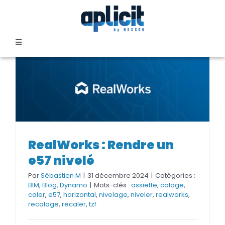
Passer
au
contenu
Toggle
Navigation
SECTEURS
FORMATION
SERVICES
RealWorks : Rendre un
RealWorks : Rendre un e57
e57 nivelé
nivelé
TEMOIGNAGES
Par
Sébastien M
|
31 décembre 2024
|
Catégories :
BIM
,
Blog
,
Dynamo
|
Mots-clés :
assiette
,
calage
,
caler
,
e57
,
horizontal
,
nivelage
,
niveler
,
realworks
,
EVENEMENTS
recalage
,
recaler
,
tzf