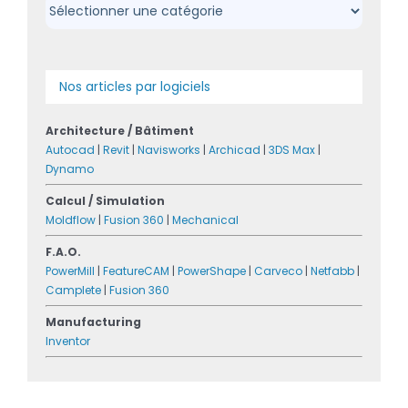
Catégories
Nos articles par logiciels
Architecture / Bâtiment
Autocad
|
Revit
|
Navisworks
|
Archicad
|
3DS Max
|
Dynamo
Calcul / Simulation
Moldflow
|
Fusion 360
|
Mechanical
F.A.O.
PowerMill
|
FeatureCAM
|
PowerShape
|
Carveco
|
Netfabb
|
Camplete
|
Fusion 360
Manufacturing
Inventor