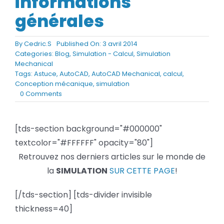
informations
BLOG
générales
SOCIETE
By
Cedric.S
Published On: 3 avril 2014
Categories:
Blog
,
Simulation - Calcul
,
Simulation
Mechanical
Rechercher:
Tags:
Astuce
,
AutoCAD
,
AutoCAD Mechanical
,
calcul
,
Conception mécanique
,
simulation
on
0 Comments
Contenu
des
différents
[tds-section background="#000000"
onglets
textcolor="#FFFFFF" opacity="80"]
des
paramètres
Retrouvez nos derniers articles sur le monde de
Simulation
la
SIMULATION
SUR CETTE PAGE
!
Mechanical
:
informations
[/tds-section] [tds-divider invisible
générales
thickness=40]