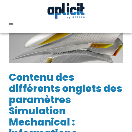
Passer
au
contenu
Toggle
Navigation
SECTEURS
FORMATION
Contenu des
SERVICES
différents onglets des
paramètres
TEMOIGNAGES
Simulation
EVENEMENTS
Mechanical :