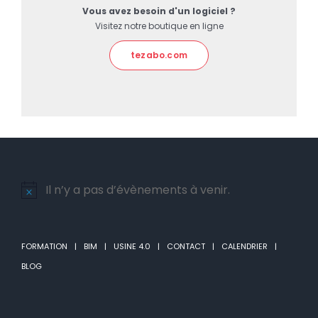
Vous avez besoin d'un logiciel ?
Visitez notre boutique en ligne
tezabo.com
Il n’y a pas d’évènements à venir.
Notice
FORMATION
BIM
USINE 4.0
CONTACT
CALENDRIER
BLOG