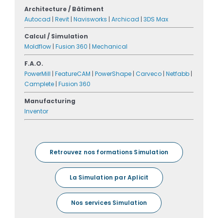
Architecture / Bâtiment
Autocad
|
Revit
|
Navisworks
|
Archicad
|
3DS Max
Calcul / Simulation
Moldflow
|
Fusion 360
|
Mechanical
F.A.O.
PowerMill
|
FeatureCAM
|
PowerShape
|
Carveco
|
Netfabb
|
Camplete
|
Fusion 360
Manufacturing
Inventor
Retrouvez nos formations Simulation
La Simulation par Aplicit
Nos services Simulation