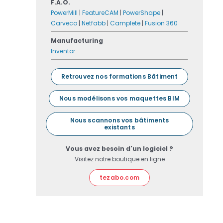
F.A.O.
PowerMill
|
FeatureCAM
|
PowerShape
|
Carveco
|
Netfabb
|
Camplete
|
Fusion 360
Manufacturing
Inventor
Retrouvez nos formations Bâtiment
Nous modélisons vos maquettes BIM
Nous scannons vos bâtiments
existants
Vous avez besoin d'un logiciel ?
Visitez notre boutique en ligne
tezabo.com