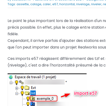
Tags:
assiette
,
calage
,
caler
,
e57
,
horizontal
,
nivelage
,
niveler
,
r
Netfabb
Camplete
Netfabb
Le point le plus important lors de la réalisation d'un 
précis possible. En effet, plus le calage entre station
fidèle.
Cependant, il arrive parfois d'ajouter des stations 
que l'on peut importer dans un projet Realworks sous
Ces imports e57 réagissent différemment des tzf et 
(nivelage), c'est a dire l'horizontalité présumé de la