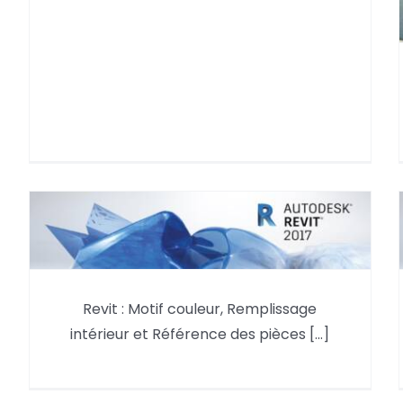
Revit : Motif couleur,
Remplissage intérieur et
Revit : Motif couleur, Remplissage
Référence des pièces
intérieur et Référence des pièces [...]