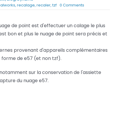
on
ealworks
,
recalage
,
recaler
,
tzf
0 Comments
Services FAO
RealWorks
:
Services Fusion
Rendre
nuage de point est d'effectuer un calage le plus
un
 est bon et plus le nuage de point sera précis et
e57
nivelé
externes provenant d'appareils complémentaires
 forme de e57 (et non tzf).
notamment sur la conservation de l'assiette
 capture du nuage e57.