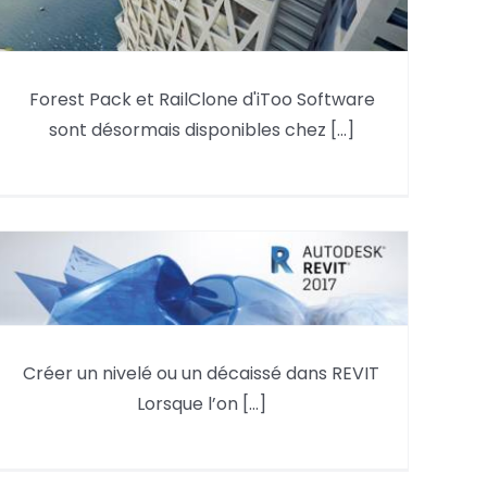
Forest Pack et RailClone d'iToo Software
sont désormais disponibles chez [...]
Forest Pack et RailClone pour
3ds Max sont désormais chez
Aplicit
Créer un nivelé ou un décaissé
Créer un nivelé ou un décaissé dans REVIT
dans REVIT
Lorsque l’on [...]