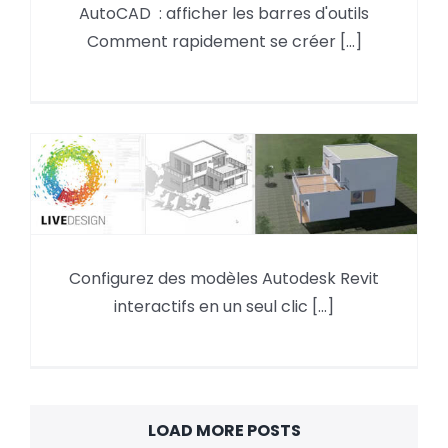
AutoCAD : afficher les barres d'outils
AutoCAD : afficher les barres
Comment rapidement se créer [...]
d’outils
Présentation et fonctionnalités
Configurez des modèles Autodesk Revit
d’Autodesk Live
interactifs en un seul clic [...]
LOAD MORE POSTS