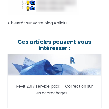
A bientôt sur votre blog Aplicit!
Ces articles peuvent vous
intéresser :
Revit 2017 service pack 1 :
Correction sur les accrochages
Revit 2017 service pack 1 : Correction sur
des nuages de points
les accrochages [...]