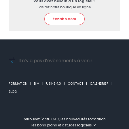
Vous avez besoin d'un logiciel ?
Visitez notre boutique en ligne
tezabo.com
Il n’y a pas d’évènements à venir.
Notice
FORMATION
BIM
USINE 4.0
CONTACT
CALENDRIER
BLOG
Retrouvez l'actu CAO, les nouveautés formation,
les bons plans et astuces logiciels.