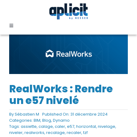
Passer
au
contenu
Toggle
Navigation
SECTEURS
FORMATION
SERVICES
RealWorks : Rendre
un e57 nivelé
TEMOIGNAGES
By
Sébastien M
Published On: 31 décembre 2024
Categories:
BIM
,
Blog
,
Dynamo
EVENEMENTS
Tags:
assiette
,
calage
,
caler
,
e57
,
horizontal
,
nivelage
,
niveler
,
realworks
,
recalage
,
recaler
,
tzf