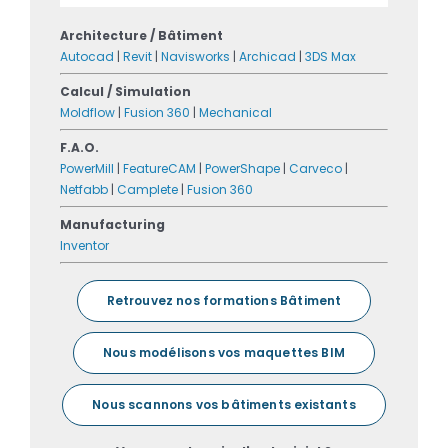
Architecture / Bâtiment
Autocad
|
Revit
|
Navisworks
|
Archicad
|
3DS Max
Calcul / Simulation
Moldflow
|
Fusion 360
|
Mechanical
F.A.O.
PowerMill
|
FeatureCAM
|
PowerShape
|
Carveco
|
Netfabb
|
Camplete
|
Fusion 360
Manufacturing
Inventor
Retrouvez nos formations Bâtiment
Nous modélisons vos maquettes BIM
Nous scannons vos bâtiments existants