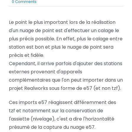
on
0 Comments
BLOG
RealWorks
:
Rendre
Le point le plus important lors de la réalisation
SOCIETE
un
d'un nuage de point est d'effectuer un calage le
e57
nivelé
plus précis possible. En effet, plus le calage entre
Rechercher:
station est bon et plus le nuage de point sera
précis et fidèle.
Cependant, il arrive parfois d'ajouter des stations
externes provenant d'appareils
complémentaires que l'on peut importer dans un
projet Realworks sous forme de e57 (et non tzf).
Ces imports e57 réagissent différemment des
tzf et notamment sur la conservation de
l'assiette (nivelage), c'est a dire l'horizontalité
présumé de la capture du nuage e57.