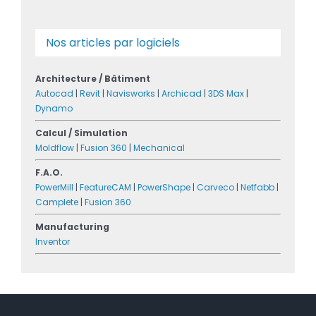
Nos articles par logiciels
Architecture / Bâtiment
Autocad
|
Revit
|
Navisworks
|
Archicad
|
3DS Max
|
Dynamo
Calcul / Simulation
Moldflow
|
Fusion 360
|
Mechanical
F.A.O.
PowerMill
|
FeatureCAM
|
PowerShape
|
Carveco
|
Netfabb
|
Camplete
|
Fusion 360
Manufacturing
Inventor