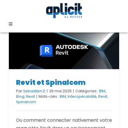
Passer
au
contenu
Toggle
Navigation
SECTEURS
FORMATION
SERVICES
Revit et Spinalcom
Revit et Spinalcom
Par
Sebastien.D
|
26 mai 2025
|
Catégories :
BIM
,
TEMOIGNAGES
Blog
,
Revit
|
Mots-clés :
BIM
,
Interopérabilité
,
Revit
,
Spinalcom
EVENEMENTS
Ou comment connecter nativement votre