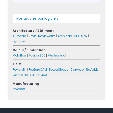
Nos articles par logiciels
Architecture / Bâtiment
Autocad
|
Revit
|
Navisworks
|
Archicad
|
3DS Max
|
Dynamo
Calcul / Simulation
Moldflow
|
Fusion 360
|
Mechanical
F.A.O.
PowerMill
|
FeatureCAM
|
PowerShape
|
Carveco
|
Netfabb
|
Camplete
|
Fusion 360
Manufacturing
Inventor