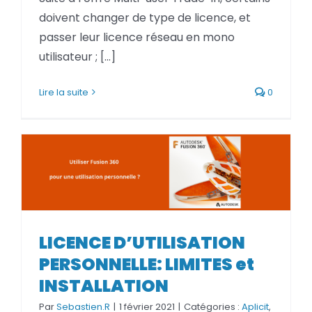
doivent changer de type de licence, et
passer leur licence réseau en mono
utilisateur ; [...]
Lire la suite
0
LICENCE D’UTILISATION
LICENCE D’UTILISATION
PERSONNELLE: LIMITES et
PERSONNELLE: LIMITES et
INSTALLATION
INSTALLATION
Par
Sebastien.R
|
1 février 2021
|
Catégories :
Aplicit
,