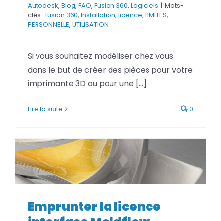
Autodesk
,
Blog
,
FAO
,
Fusion 360
,
Logiciels
|
Mots-
clés :
fusion 360
,
Installation
,
licence
,
LIMITES
,
PERSONNELLE
,
UTILISATION
Si vous souhaitez modéliser chez vous
dans le but de créer des pièces pour votre
imprimante 3D ou pour une [...]
Lire la suite
0
Emprunter la licence interface
Emprunter la licence
Moldflow