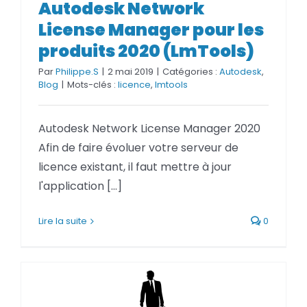
Autodesk Network
Manager pour les produits 2020
(LmTools)
License Manager pour les
produits 2020 (LmTools)
Par
Philippe.S
|
2 mai 2019
|
Catégories :
Autodesk
,
Blog
|
Mots-clés :
licence
,
lmtools
Autodesk Network License Manager 2020
Afin de faire évoluer votre serveur de
licence existant, il faut mettre à jour
l'application [...]
Lire la suite
0