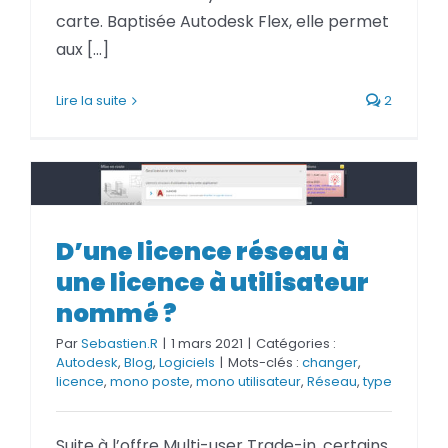
carte. Baptisée Autodesk Flex, elle permet
aux [...]
Lire la suite
2
D’une licence réseau à une
licence à utilisateur nommé ?
D’une licence réseau à
une licence à utilisateur
nommé ?
Par
Sebastien.R
|
1 mars 2021
|
Catégories :
Autodesk
,
Blog
,
Logiciels
|
Mots-clés :
changer
,
licence
,
mono poste
,
mono utilisateur
,
Réseau
,
type
Suite à l’offre Multi-user Trade-in, certains