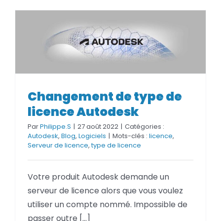
Changement de type de
Changement de type de
licence Autodesk
licence Autodesk
Par
Philippe.S
|
27 août 2022
|
Catégories :
Autodesk
,
Blog
,
Logiciels
|
Mots-clés :
licence
,
Serveur de licence
,
type de licence
Votre produit Autodesk demande un
serveur de licence alors que vous voulez
utiliser un compte nommé. Impossible de
passer outre [...]