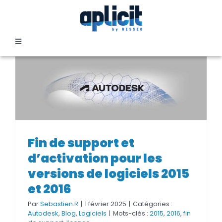
Passer
au
contenu
Toggle
Navigation
SECTEURS
FORMATION
SERVICES
Fin de support et d’activation
Fin de support et
pour les versions de logiciels
d’activation pour les
2015 et 2016
TEMOIGNAGES
versions de logiciels 2015
et 2016
EVENEMENTS
Par
Sebastien.R
|
1 février 2025
|
Catégories :
Autodesk
,
Blog
,
Logiciels
|
Mots-clés :
2015
,
2016
,
fin