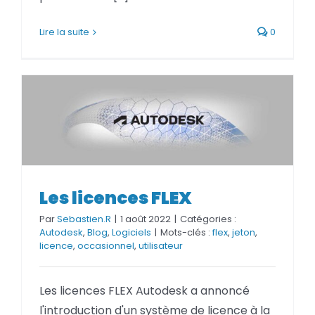
Lire la suite
0
Les licences FLEX
Les licences FLEX
Par
Sebastien.R
|
1 août 2022
|
Catégories :
Autodesk
,
Blog
,
Logiciels
|
Mots-clés :
flex
,
jeton
,
licence
,
occasionnel
,
utilisateur
Les licences FLEX Autodesk a annoncé
l'introduction d'un système de licence à la