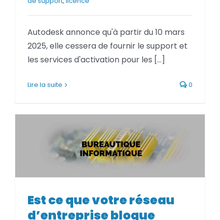
de support
,
licence
BLOG
Autodesk annonce qu'à partir du 10 mars
SOCIETE
2025, elle cessera de fournir le support et
les services d'activation pour les [...]
Rechercher:
Lire la suite
0
Est ce que votre réseau
Est ce que votre réseau
d’entreprise bloque l’accès aux
d’entreprise bloque