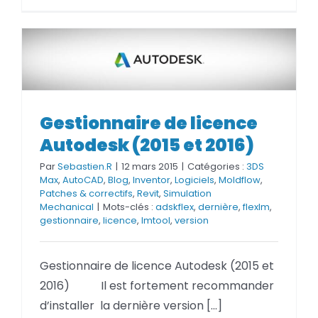
Gestionnaire de licence
Gestionnaire de licence
Autodesk (2015 et 2016)
Autodesk (2015 et 2016)
Par
Sebastien.R
|
12 mars 2015
|
Catégories :
3DS
Max
,
AutoCAD
,
Blog
,
Inventor
,
Logiciels
,
Moldflow
,
Patches & correctifs
,
Revit
,
Simulation
Mechanical
|
Mots-clés :
adskflex
,
dernière
,
flexlm
,
gestionnaire
,
licence
,
lmtool
,
version
Gestionnaire de licence Autodesk (2015 et
2016) Il est fortement recommander
d’installer la dernière version [...]