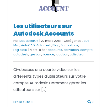
Les utilisateurs sur
Les utilisateurs sur Autodesk
Autodesk Accounts
Accounts
Par
Sebastien.R
|
27 mars 2018
|
Catégories :
3DS
Max
,
AutoCAD
,
Autodesk
,
Blog
,
Formations
,
Logiciels
|
Mots-clés :
accounts
,
activation
,
compte
autodesk
,
gestion
,
licence
,
location
,
utilisateur
Ci-dessous une courte vidéo sur les
différents types d'utilisateurs sur votre
compte Autodesk: Comment gérer les
utilisateurs sur [...]
Lire la suite
0