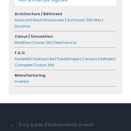
Architecture / Bâtiment
Autocad
|
Revit
|
Navisworks
|
Archicad
|
3DS Max
|
Dynamo
Calcul / Simulation
Moldflow
|
Fusion 360
|
Mechanical
F.A.O.
PowerMill
|
FeatureCAM
|
PowerShape
|
Carveco
|
Netfabb
|
Camplete
|
Fusion 360
Manufacturing
Inventor
Il n’y a pas d’évènements à venir.
Notice