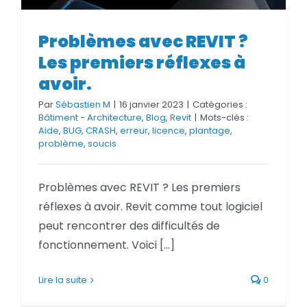
Problèmes avec REVIT ?
Problèmes avec REVIT ? Les
Les premiers réflexes à
premiers réflexes à avoir.
avoir.
Par
Sébastien M
|
16 janvier 2023
|
Catégories :
Bâtiment - Architecture
,
Blog
,
Revit
|
Mots-clés :
Aide
,
BUG
,
CRASH
,
erreur
,
licence
,
plantage
,
problème
,
soucis
Problèmes avec REVIT ? Les premiers
réflexes à avoir. Revit comme tout logiciel
peut rencontrer des difficultés de
fonctionnement. Voici [...]
Lire la suite
0