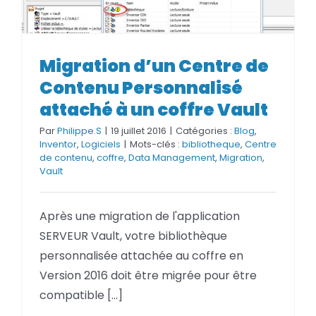
Migration d’un Centre de
Migration d’un Centre de
Contenu Personnalisé attaché
Contenu Personnalisé
à un coffre Vault
attaché à un coffre Vault
Par
Philippe.S
|
19 juillet 2016
|
Catégories :
Blog
,
Inventor
,
Logiciels
|
Mots-clés :
bibliotheque
,
Centre
de contenu
,
coffre
,
Data Management
,
Migration
,
Vault
Après une migration de l'application
SERVEUR Vault, votre bibliothèque
personnalisée attachée au coffre en
Version 2016 doit être migrée pour être
compatible [...]