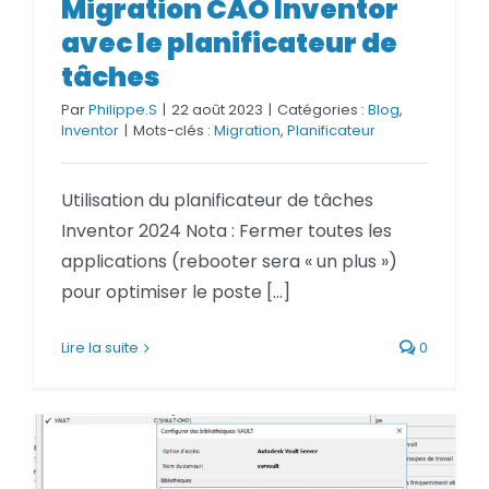
Migration CAO Inventor
Migration CAO Inventor avec le
avec le planificateur de
planificateur de tâches
tâches
Par
Philippe.S
|
22 août 2023
|
Catégories :
Blog
,
Inventor
|
Mots-clés :
Migration
,
Planificateur
Utilisation du planificateur de tâches
Inventor 2024 Nota : Fermer toutes les
applications (rebooter sera « un plus »)
pour optimiser le poste [...]
Lire la suite
0