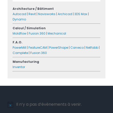
Architecture / Bâtiment
Autocad
|
Revit
|
Navisworks
|
Archicad
|
3DS Max
|
Dynamo
Calcul / Simulation
Moldflow
|
Fusion 360
|
Mechanical
F.A.O.
PowerMill
|
FeatureCAM
|
PowerShape
|
Carveco
|
Netfabb
|
Camplete
|
Fusion 360
Manufacturing
Inventor
Il n’y a pas d’évènements à venir.
Notice