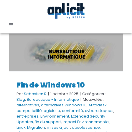
Passer
au
contenu
Toggle
Navigation
SECTEURS
FORMATION
SERVICES
Fin de Windows 10
Fin de Windows 10
Par
Sebastien.R
|
1 octobre 2025
|
Catégories :
TEMOIGNAGES
Blog
,
Bureautique - Informatique
|
Mots-clés :
alternatives
,
alternatives Windows 10
,
Autodesk
,
compatibilité logicielle
,
conformité
,
cyberattaques
,
entreprises
,
Environnement
,
Extended Security
EVENEMENTS
Updates
,
fin du support
,
Impact Environnemental
,
Linux
,
Migration
,
mises à jour
,
obsolescence
,