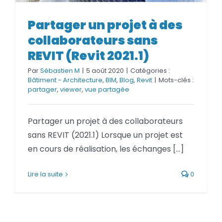
Partager un projet à des
Partager un projet à des
collaborateurs sans REVIT (Revit
collaborateurs sans
2021.1)
REVIT (Revit 2021.1)
Par
Sébastien M
|
5 août 2020
|
Catégories :
Bâtiment - Architecture
,
BIM
,
Blog
,
Revit
|
Mots-clés :
partager
,
viewer
,
vue partagée
Partager un projet à des collaborateurs
sans REVIT (2021.1) Lorsque un projet est
en cours de réalisation, les échanges [...]
Lire la suite
0