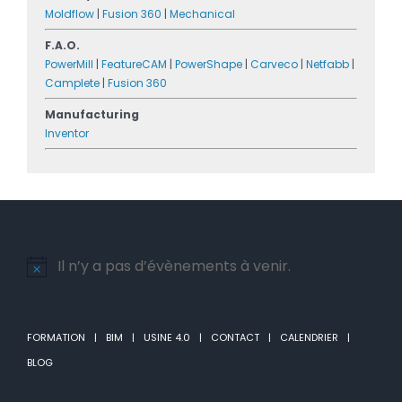
Moldflow
|
Fusion 360
|
Mechanical
F.A.O.
PowerMill
|
FeatureCAM
|
PowerShape
|
Carveco
|
Netfabb
|
Camplete
|
Fusion 360
Manufacturing
Inventor
Il n’y a pas d’évènements à venir.
Notice
FORMATION
BIM
USINE 4.0
CONTACT
CALENDRIER
BLOG