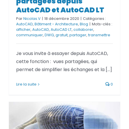
partagées depuis
depuis AutoCAD et AutoCAD LT
AutoCAD et AutoCAD LT
Par
Nicolas.V
|
18 décembre 2020
|
Catégories :
AutoCAD
,
Bâtiment - Architecture
,
Blog
|
Mots-clés :
afficher
,
AutoCAD
,
AutoCAD LT
,
collaborer
,
communiquer
,
DWG
,
gratuit
,
partager
,
transmettre
Je vous invite à essayer depuis AutoCAD,
cette fonction : vues partagées, qui
permet de simplifier les échanges et la [...]
Lire la suite
0