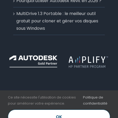
Pourquoi utiliser Autodesk Revit en 2026 ?
MultiDrive 1.3 Portable : le meilleur outil
gratuit pour cloner et gérer vos disques
sous Windows
Ce site nécessite l'utilisation de cookies
Politique de
pour améliorer votre expérience.
confidentialité
Copyright 2006 - 2026 | Aplicit | Nesseo Group |
Mentions légales et CGV
OK
LinkedIn
Facebook
YouTube
Email
Téléphone