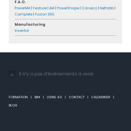
F.A.O.
PowerMill
|
FeatureCAM
|
PowerShape
|
Carveco
|
Netfabb
|
Camplete
|
Fusion 360
Manufacturing
Inventor
Il n’y a pas d’évènements à venir.
Notice
FORMATION
BIM
USINE 4.0
CONTACT
CALENDRIER
BLOG