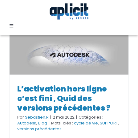
Passer
au
contenu
Toggle
Navigation
SECTEURS
FORMATION
SERVICES
L’activation hors ligne c’est fini ,
L’activation hors ligne
Quid des versions précédentes
c’est fini , Quid des
?
TEMOIGNAGES
versions précédentes ?
Par
Sebastien.R
|
2 mai 2022
|
Catégories :
EVENEMENTS
Autodesk
,
Blog
|
Mots-clés :
cycle de vie
,
SUPPORT
,
versions précédentes