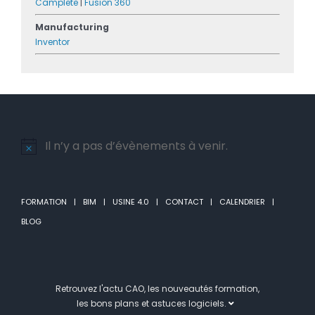
Camplete
|
Fusion 360
Manufacturing
Inventor
Il n’y a pas d’évènements à venir.
Notice
FORMATION
BIM
USINE 4.0
CONTACT
CALENDRIER
BLOG
Retrouvez l'actu CAO, les nouveautés formation,
les bons plans et astuces logiciels.