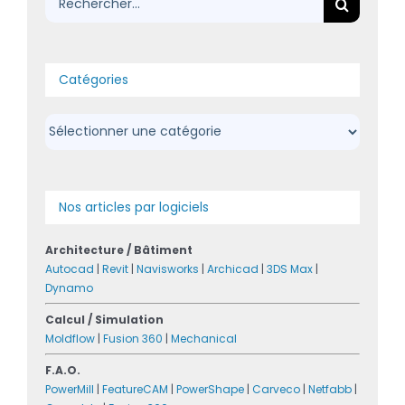
Catégories
Catégories
Nos articles par logiciels
Architecture / Bâtiment
Autocad
|
Revit
|
Navisworks
|
Archicad
|
3DS Max
|
Dynamo
Calcul / Simulation
Moldflow
|
Fusion 360
|
Mechanical
F.A.O.
PowerMill
|
FeatureCAM
|
PowerShape
|
Carveco
|
Netfabb
|