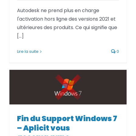
BLOG
Autodesk ne prend plus en charge
l'activation hors ligne des versions 2021 et
SOCIETE
ultérieures des produits. Ce qui signifie que
[...]
Rechercher:
Lire la suite
0
Fin du Support Windows 7
Fin du Support Windows 7 –
Aplicit vous accompagne
– Aplicit vous