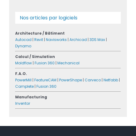
Nos articles par logiciels
Architecture / Bâtiment
Autocad
|
Revit
|
Navisworks
|
Archicad
|
3DS Max
|
Dynamo
Calcul / Simulation
Moldflow
|
Fusion 360
|
Mechanical
F.A.O.
PowerMill
|
FeatureCAM
|
PowerShape
|
Carveco
|
Netfabb
|
Camplete
|
Fusion 360
Manufacturing
Inventor