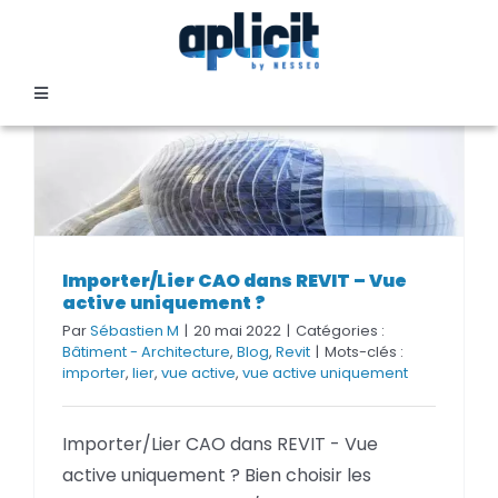
Passer
au
contenu
Toggle
Navigation
SECTEURS
FORMATION
Importer/Lier CAO dans REVIT – Vue
Importer/Lier CAO dans REVIT – Vue
SERVICES
active uniquement ?
active uniquement ?
Par
Sébastien M
|
20 mai 2022
|
Catégories :
Bâtiment - Architecture
,
Blog
,
Revit
|
Mots-clés :
TEMOIGNAGES
importer
,
lier
,
vue active
,
vue active uniquement
Importer/Lier CAO dans REVIT - Vue
EVENEMENTS
active uniquement ? Bien choisir les