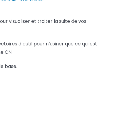
Matière
Services FAO
restante
sous
r visualiser et traiter la suite de vos
Services Fusion
PowerMill
ctoires d’outil pour n’usiner que ce qui est
ne CN.
de base.