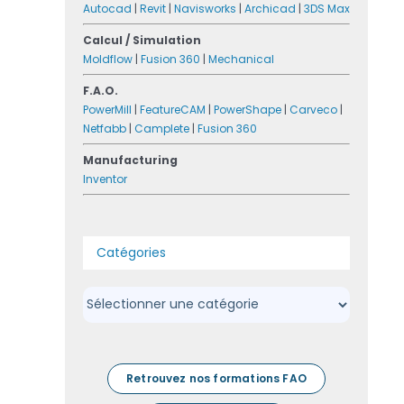
Autocad
|
Revit
|
Navisworks
|
Archicad
|
3DS Max
Calcul / Simulation
Moldflow
|
Fusion 360
|
Mechanical
F.A.O.
PowerMill
|
FeatureCAM
|
PowerShape
|
Carveco
|
Netfabb
|
Camplete
|
Fusion 360
Manufacturing
Inventor
Catégories
Catégories
Retrouvez nos formations FAO