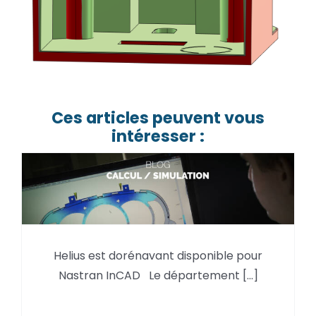
Ces articles peuvent vous
intéresser :
Helius est dorénavant
Helius est dorénavant disponible pour
disponible pour Nastran InCAD
Nastran InCAD Le département [...]