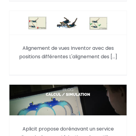
Alignement de vues Inventor
Alignement de vues Inventor avec des
avec des positions différentes
positions différentes L'alignement des [...]
Aplicit propose dorénavant un
service d’essais de
Aplicit propose dorénavant un service
caractérisations de matières