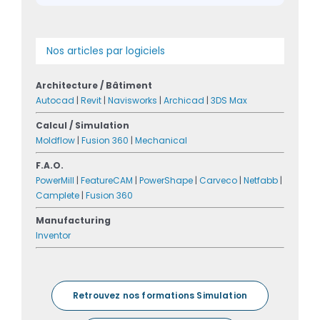
Nos articles par logiciels
Architecture / Bâtiment
Autocad
|
Revit
|
Navisworks
|
Archicad
|
3DS Max
Calcul / Simulation
Moldflow
|
Fusion 360
|
Mechanical
F.A.O.
PowerMill
|
FeatureCAM
|
PowerShape
|
Carveco
|
Netfabb
|
Camplete
|
Fusion 360
Manufacturing
Inventor
Retrouvez nos formations Simulation