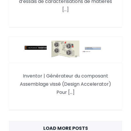
d’essais de caractérisations de matières
plastiques
[...]
Générateur du composant
Inventor | Générateur du composant
Assemblage vissé (Design
Accelerator)
Assemblage vissé (Design Accelerator)
Pour [...]
LOAD MORE POSTS