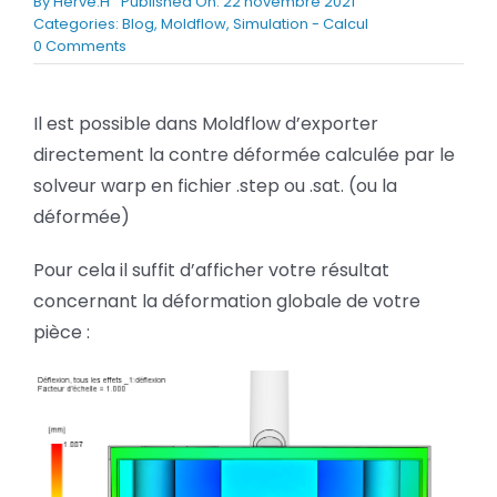
By
Hervé.H
Published On: 22 novembre 2021
BLOG
Categories:
Blog
,
Moldflow
,
Simulation - Calcul
on
0 Comments
Moldflow
:
SOCIETE
Comment
Il est possible dans Moldflow d’exporter
exporter
directement la contre déformée calculée par le
Rechercher:
la
contre
solveur warp en fichier .step ou .sat. (ou la
déformée
déformée)
en
fichier
.step
Pour cela il suffit d’afficher votre résultat
?
concernant la déformation globale de votre
pièce :