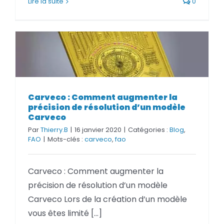
Lire la suite
0
Carveco : Comment augmenter la
Carveco : Comment augmenter la
précision de résolution d’un modèle
précision de résolution d’un modèle
Carveco
Carveco
Par
Thierry.B
|
16 janvier 2020
|
Catégories :
Blog
,
FAO
|
Mots-clés :
carveco
,
fao
Carveco : Comment augmenter la
précision de résolution d’un modèle
Carveco Lors de la création d’un modèle
vous êtes limité [...]