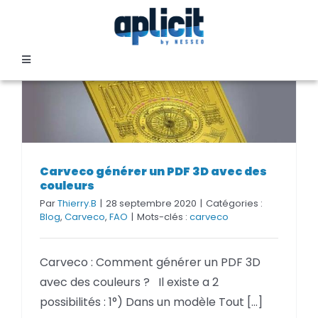
Passer
au
contenu
Toggle
Navigation
SECTEURS
FORMATION
Carveco générer un PDF 3D avec des
Carveco générer un PDF 3D avec des
couleurs
couleurs
SERVICES
Par
Thierry.B
|
28 septembre 2020
|
Catégories :
Blog
,
Carveco
,
FAO
|
Mots-clés :
carveco
TEMOIGNAGES
Carveco : Comment générer un PDF 3D
avec des couleurs ? Il existe a 2
EVENEMENTS
possibilités : 1°) Dans un modèle Tout [...]