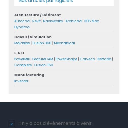
Nos articles par logiciels
Architecture / Bâtiment
Autocad
|
Revit
|
Navisworks
|
Archicad
|
3DS Max
|
Dynamo
Calcul / Simulation
Moldflow
|
Fusion 360
|
Mechanical
F.A.O.
PowerMill
|
FeatureCAM
|
PowerShape
|
Carveco
|
Netfabb
|
Camplete
|
Fusion 360
Manufacturing
Inventor
Il n’y a pas d’évènements à venir.
Notice