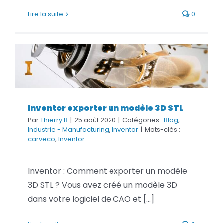
BLOG
Lire la suite
0
SOCIETE
Rechercher:
Inventor exporter un modèle 3D STL
Inventor exporter un modèle 3D STL
Par
Thierry.B
|
25 août 2020
|
Catégories :
Blog
,
Industrie - Manufacturing
,
Inventor
|
Mots-clés :
carveco
,
Inventor
Inventor : Comment exporter un modèle
3D STL ? Vous avez créé un modèle 3D
dans votre logiciel de CAO et [...]