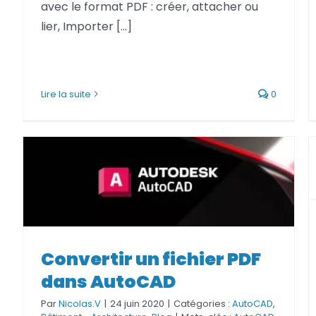
avec le format PDF : créer, attacher ou
Netfabb
Camplete
lier, Importer [...]
Netfabb
Lire la suite
0
Convertir un fichier PDF
Convertir un fichier PDF dans
dans AutoCAD
AutoCAD
Par
Nicolas.V
|
24 juin 2020
|
Catégories :
AutoCAD
,