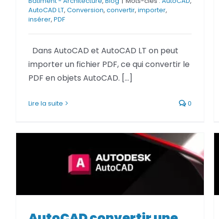
Bâtiment - Architecture
,
Blog
|
Mots-clés :
AutoCAD
,
AutoCAD LT
,
Conversion
,
convertir
,
importer
,
insérer
,
PDF
Dans AutoCAD et AutoCAD LT on peut
importer un fichier PDF, ce qui convertir le
PDF en objets AutoCAD. [...]
Lire la suite
0
AutoCAD convertir une