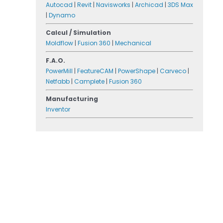
Autocad
|
Revit
|
Navisworks
|
Archicad
|
3DS Max
|
Dynamo
Calcul / Simulation
Moldflow
|
Fusion 360
|
Mechanical
F.A.O.
PowerMill
|
FeatureCAM
|
PowerShape
|
Carveco
|
Netfabb
|
Camplete
|
Fusion 360
Manufacturing
Inventor