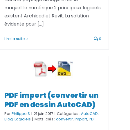
maquette numérique 2 principaux logiciels
Services FAO
existent Archicad et Revit. La solution
Services Fusion
évidente pour [...]
Lire la suite
0
PDF import (convertir un PDF en
PDF import (convertir un
dessin AutoCAD)
PDF en dessin AutoCAD)
Par
Philippe.S
|
21 juin 2017
|
Catégories :
AutoCAD
,
Blog
,
Logiciels
|
Mots-clés :
convertir
,
Import
,
PDF