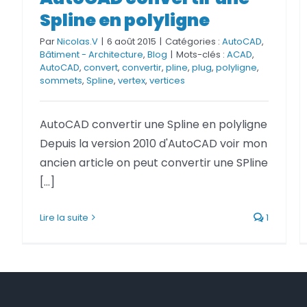
AutoCAD convertir une Spline en
Spline en polyligne
polyligne
Par
Nicolas.V
|
6 août 2015
|
Catégories :
AutoCAD
,
Bâtiment - Architecture
,
Blog
|
Mots-clés :
ACAD
,
AutoCAD
,
convert
,
convertir
,
pline
,
plug
,
polyligne
,
sommets
,
Spline
,
vertex
,
vertices
AutoCAD convertir une Spline en polyligne
Depuis la version 2010 d'AutoCAD voir mon
ancien article on peut convertir une SPline
[...]
Lire la suite
1