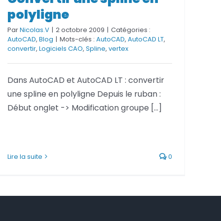
Convertir une spline en
polyligne
polyligne
Par
Nicolas.V
|
2 octobre 2009
|
Catégories :
AutoCAD
,
Blog
|
Mots-clés :
AutoCAD
,
AutoCAD LT
,
convertir
,
Logiciels CAO
,
Spline
,
vertex
Dans AutoCAD et AutoCAD LT : convertir
une spline en polyligne Depuis le ruban :
Début onglet -> Modification groupe [...]
Lire la suite
0