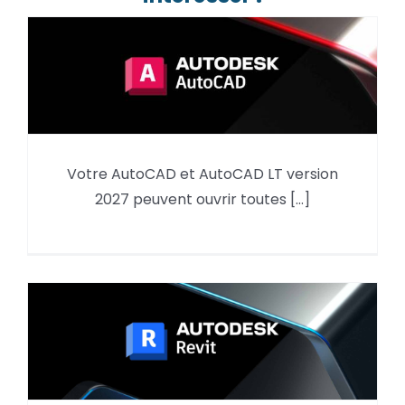
Votre AutoCAD et AutoCAD LT version
AutoCAD et les versions DWG et
2027 peuvent ouvrir toutes [...]
DXF compatibilité et conversion