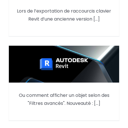
Comment récupérer ses
Lors de l’exportation de raccourcis clavier
raccourcis clavier d’une version
Revit d’une ancienne version [...]
ancienne à une version plus
récente de Revit ?
Autodesk Forma, le navigateur
Ou comment afficher un objet selon des
de modèle et les « Filtres
"Filtres avancés". Nouveauté : [...]
avancés »