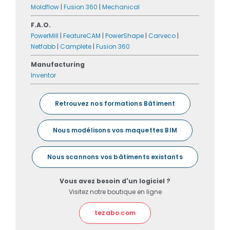
Moldflow
|
Fusion 360
|
Mechanical
F.A.O.
PowerMill
|
FeatureCAM
|
PowerShape
|
Carveco
|
Netfabb
|
Camplete
|
Fusion 360
Manufacturing
Inventor
Retrouvez nos formations Bâtiment
Nous modélisons vos maquettes BIM
Nous scannons vos bâtiments existants
Vous avez besoin d'un logiciel ?
Visitez notre boutique en ligne
tezabo.com