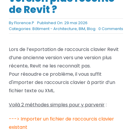
BLOG
de Revit ?
By
Florence.P
Published On: 29 mai 2026
SOCIETE
on
Categories:
Bâtiment - Architecture
,
BIM
,
Blog
0 Comments
Com
récu
Rechercher:
ses
Lors de l’exportation de raccourcis clavier Revit
racc
d’une ancienne version vers une version plus
clav
d’un
récente, Revit ne les reconnaît pas.
vers
Pour résoudre ce problème, il vous suffit
anci
à
d'importer des raccourcis clavier à partir d’un
une
fichier texte ou XML.
vers
plus
Voilà 2 méthodes simples pour y parvenir
:
réce
de
Revit
---> Importer un fichier de raccourcis clavier
?
existant