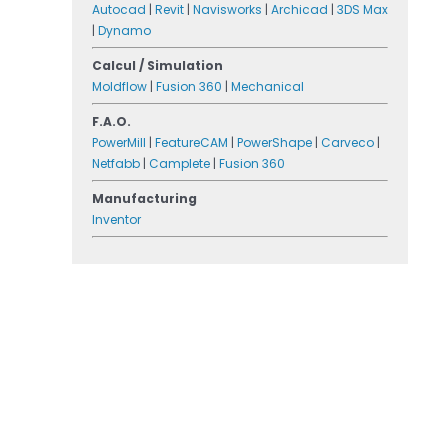
Autocad
|
Revit
|
Navisworks
|
Archicad
|
3DS Max
|
Dynamo
Calcul / Simulation
Moldflow
|
Fusion 360
|
Mechanical
F.A.O.
PowerMill
|
FeatureCAM
|
PowerShape
|
Carveco
|
Netfabb
|
Camplete
|
Fusion 360
Manufacturing
Inventor