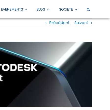
EVENEMENTS
BLOG
SOCIETE
Précédent
Suivant
Pratique
Par besoin
TOUS NOS ARTICLES
Fabrication
vi
Offre & programmes
Convention BIM
La FAO par Aplicit
Equipe & centres de formation
Scan 3D
Services FAO
Financement
Création de maquette numérique BIM
Fusion
Evaluation de vos connaissances
Familles Revit
Services Fusion
Calendrier des formations
Gabarits Revit
Configurateur
Services Simulation