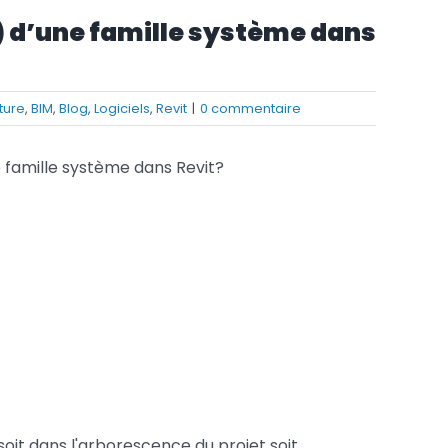
) d’une famille système dans
Services FAO
Services Fusion
ture
,
BIM
,
Blog
,
Logiciels
,
Revit
|
0 commentaire
 famille système dans Revit?
soit dans l'arborescence du projet soit