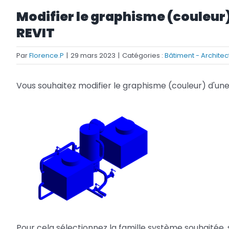
Modifier le graphisme (couleur
Netfabb
Camplete
REVIT
Netfabb
Par
Florence.P
|
29 mars 2023
|
Catégories :
Bâtiment - Architec
Vous souhaitez modifier le graphisme (couleur) d'une
Pour cela sélectionnez la famille système souhaitée, 