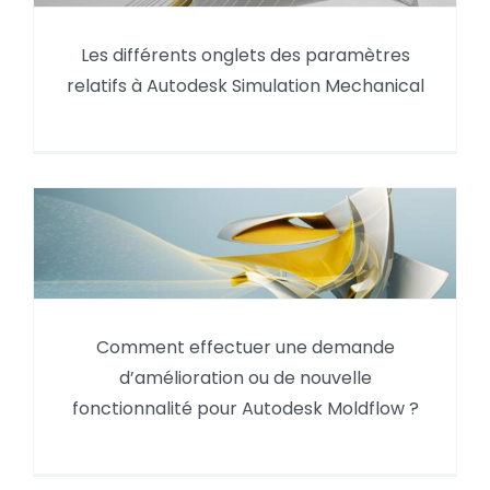
Contenu des différents onglets
des paramètres Simulation
Les différents onglets des paramètres
Mechanical : informations
relatifs à Autodesk Simulation Mechanical
générales
Comment effectuer une
demande d’amélioration ou de
Comment effectuer une demande
nouvelle fonctionnalité pour
d’amélioration ou de nouvelle
Autodesk Moldflow ?
fonctionnalité pour Autodesk Moldflow ?