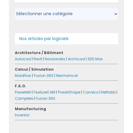
Catégories
Nos articles par logiciels
Architecture / Bâtiment
Autocad
|
Revit
|
Navisworks
|
Archicad
|
3DS Max
Calcul / Simulation
Moldflow
|
Fusion 360
|
Mechanical
F.A.O.
PowerMill
|
FeatureCAM
|
PowerShape
|
Carveco
|
Netfabb
|
Camplete
|
Fusion 360
Manufacturing
Inventor