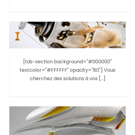
Les nouveautés Inventor 2015
[tds-section background="#000000"
textcolor="#FFFFFF" opacity="80"] Vous
cherchez des solutions à vos [...]