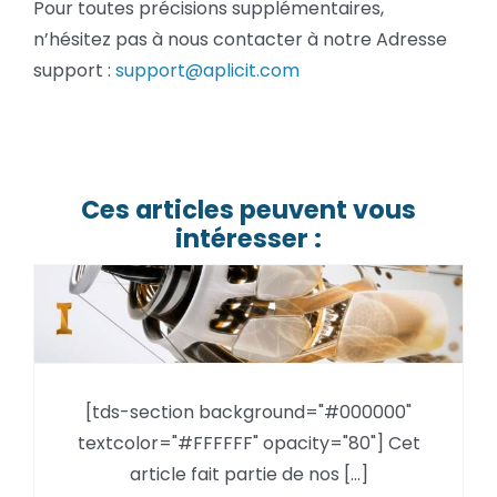
Pour toutes précisions supplémentaires,
n’hésitez pas à nous contacter à notre Adresse
support :
support@aplicit.com
Ces articles peuvent vous
intéresser :
Problème import fichiers
Showcase 2014 : Un ou plusieurs
fichiers n’ont pas pu être
[tds-section background="#000000"
importés dans Showcase 2014
textcolor="#FFFFFF" opacity="80"] Cet
sous Windows 8.1
article fait partie de nos [...]