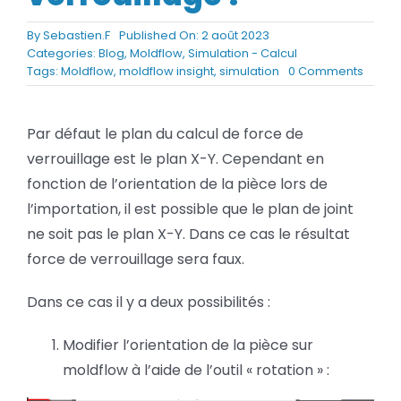
BLOG
By
Sebastien.F
Published On: 2 août 2023
Categories:
Blog
,
Moldflow
,
Simulation - Calcul
on
Tags:
Moldflow
,
moldflow insight
,
simulation
0 Comments
SOCIETE
Moldfl
Comm
Rechercher:
modifi
Par défaut le plan du calcul de force de
le
verrouillage est le plan X-Y. Cependant en
plan
de
fonction de l’orientation de la pièce lors de
joint
l’importation, il est possible que le plan de joint
pour
le
ne soit pas le plan X-Y. Dans ce cas le résultat
calcul
force de verrouillage sera faux.
de
force
Dans ce cas il y a deux possibilités :
de
verrou
Modifier l’orientation de la pièce sur
moldflow à l’aide de l’outil « rotation » :