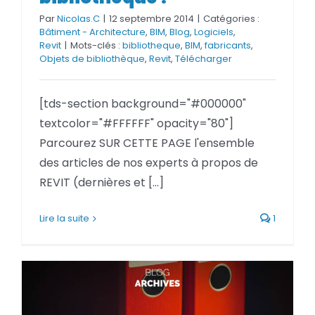
Par
Nicolas.C
|
12 septembre 2014
|
Catégories :
Bâtiment - Architecture
,
BIM
,
Blog
,
Logiciels
,
Revit
|
Mots-clés :
bibliotheque
,
BIM
,
fabricants
,
Objets de bibliothèque
,
Revit
,
Télécharger
[tds-section background="#000000"
textcolor="#FFFFFF" opacity="80"]
Parcourez SUR CETTE PAGE l'ensemble
des articles de nos experts à propos de
REVIT (dernières et [...]
Lire la suite
1