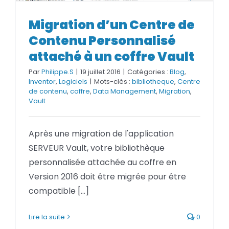
Migration d’un Centre de
Migration d’un Centre de
Contenu Personnalisé attaché
Contenu Personnalisé
à un coffre Vault
attaché à un coffre Vault
Par
Philippe.S
|
19 juillet 2016
|
Catégories :
Blog
,
Inventor
,
Logiciels
|
Mots-clés :
bibliotheque
,
Centre
de contenu
,
coffre
,
Data Management
,
Migration
,
Vault
Après une migration de l'application
SERVEUR Vault, votre bibliothèque
personnalisée attachée au coffre en
Version 2016 doit être migrée pour être
compatible [...]
Lire la suite
0