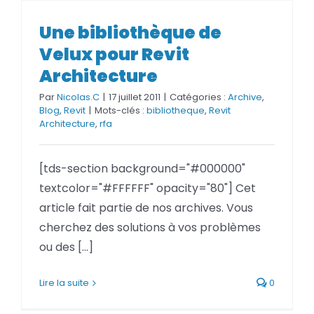
Une bibliothèque de Velux pour
Une bibliothèque de
Revit Architecture
Velux pour Revit
Architecture
Par
Nicolas.C
|
17 juillet 2011
|
Catégories :
Archive
,
Blog
,
Revit
|
Mots-clés :
bibliotheque
,
Revit
Architecture
,
rfa
[tds-section background="#000000"
textcolor="#FFFFFF" opacity="80"] Cet
article fait partie de nos archives. Vous
cherchez des solutions à vos problèmes
ou des [...]
Lire la suite
0