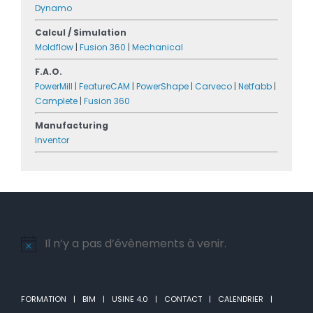
Dynamo
Calcul / Simulation
Moldflow
|
Fusion 360
|
Mechanical
F.A.O.
PowerMill
|
FeatureCAM
|
PowerShape
|
Carveco
|
Netfabb
|
Camplete
|
Fusion 360
Manufacturing
Inventor
Il n’y a pas d’évènements à venir.
Notice
FORMATION
BIM
USINE 4.0
CONTACT
CALENDRIER