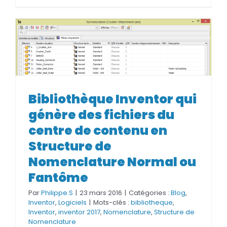
Bibliothèque Inventor qui
génère des fichiers du centre
Bibliothèque Inventor qui
de contenu en Structure de
génère des fichiers du
Nomenclature Normal ou
centre de contenu en
Fantôme
Structure de
Nomenclature Normal ou
Fantôme
Par
Philippe.S
|
23 mars 2016
|
Catégories :
Blog
,
Inventor
,
Logiciels
|
Mots-clés :
bibliotheque
,
Inventor
,
inventor 2017
,
Nomenclature
,
Structure de
Nomenclature