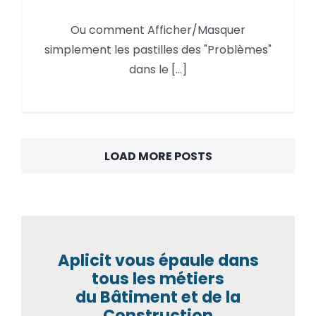
Autodesk Forma,
Ou comment Afficher/Masquer
Afficher/Masquer les
simplement les pastilles des "Problèmes"
« Problèmes »
dans le [...]
LOAD MORE POSTS
Aplicit vous épaule dans
tous les métiers
du Bâtiment et de la
Construction