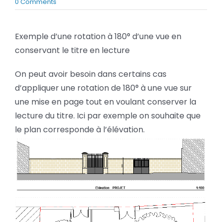
on
0 Comments
BLOG
Archicad
–
Comment
Exemple d’une rotation à 180° d’une vue en
agir
SOCIETE
conservant le titre en lecture
sur
la
Rechercher:
position
On peut avoir besoin dans certains cas
du
d’appliquer une rotation de 180° à une vue sur
titre
de
une mise en page tout en voulant conserver la
vue
lecture du titre. Ici par exemple on souhaite que
le plan corresponde à l’élévation.