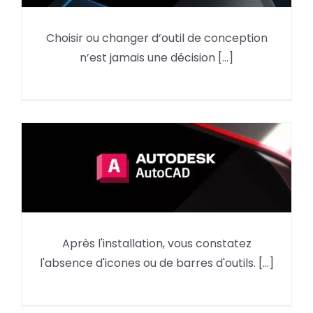
Choisir ou changer d’outil de conception
Pourquoi utiliser Autodesk Revit
n’est jamais une décision [...]
en 2026 ?
AutoCAD : reprendre des
Après l'installation, vous constatez
éléments du menu d’une
l'absence d'icones ou de barres d'outils. [...]
version précédente