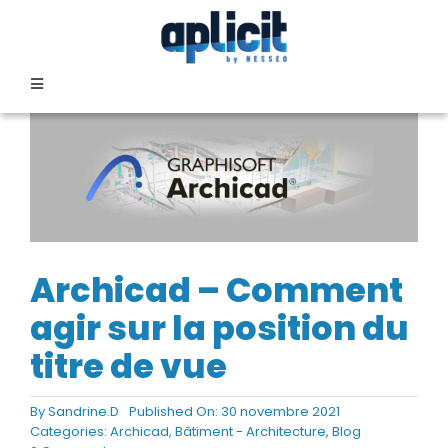
Passer
au
contenu
Toggle
Navigation
SECTEURS
FORMATION
SERVICES
Archicad – Comment
agir sur la position du
TEMOIGNAGES
titre de vue
EVENEMENTS
By
Sandrine.D
Published On: 30 novembre 2021
Categories:
Archicad
,
Bâtiment - Architecture
,
Blog