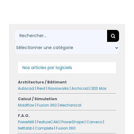
Rechercher:
Nos articles par logiciels
Architecture / Bâtiment
Autocad
|
Revit
|
Navisworks
|
Archicad
|
3DS Max
Calcul / Simulation
Moldflow
|
Fusion 360
|
Mechanical
F.A.O.
PowerMill
|
FeatureCAM
|
PowerShape
|
Carveco
|
Netfabb
|
Camplete
|
Fusion 360