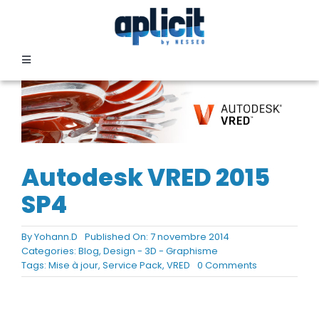
Passer
au
contenu
Toggle
Navigation
SECTEURS
FORMATION
Autodesk VRED 2015
SERVICES
SP4
By
Yohann.D
Published On: 7 novembre 2014
TEMOIGNAGES
Categories:
Blog
,
Design - 3D - Graphisme
on
Tags:
Mise à jour
,
Service Pack
,
VRED
0 Comments
Autodesk
EVENEMENTS
VRED
2015