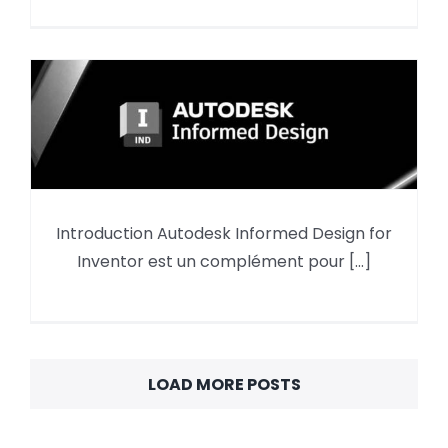
Introduction Autodesk Informed Design for
Autodesk Informed Design :
Inventor est un complément pour [...]
comment s’en servir ? (1/3)
LOAD MORE POSTS