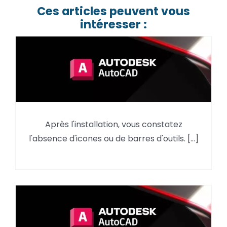
Ces articles peuvent vous
intéresser :
AutoCAD : reprendre des
Après l'installation, vous constatez
éléments du menu d’une
l'absence d'icones ou de barres d'outils. [...]
version précédente