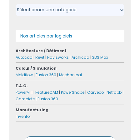
Catégories
Nos articles par logiciels
Architecture / Bâtiment
Autocad
|
Revit
|
Navisworks
|
Archicad
|
3DS Max
Calcul / Simulation
Moldflow
|
Fusion 360
|
Mechanical
F.A.O.
PowerMill
|
FeatureCAM
|
PowerShape
|
Carveco
|
Netfabb
|
Camplete
|
Fusion 360
Manufacturing
Inventor