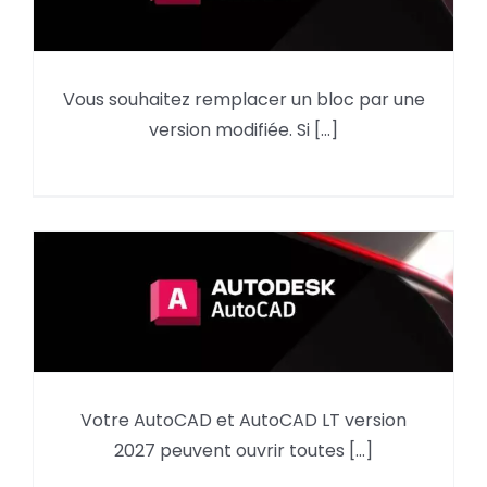
AutoCAD : comment remplacer
Vous souhaitez remplacer un bloc par une
un bloc par sa nouvelle version
version modifiée. Si [...]
?
Votre AutoCAD et AutoCAD LT version
AutoCAD et les versions DWG et
2027 peuvent ouvrir toutes [...]
DXF compatibilité et conversion