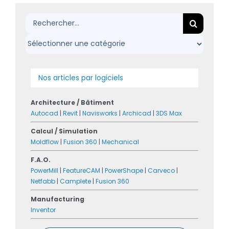
Rechercher:
Nos articles par logiciels
Architecture / Bâtiment
Autocad
|
Revit
|
Navisworks
|
Archicad
|
3DS Max
Calcul / Simulation
Moldflow
|
Fusion 360
|
Mechanical
F.A.O.
PowerMill
|
FeatureCAM
|
PowerShape
|
Carveco
|
Netfabb
|
Camplete
|
Fusion 360
Manufacturing
Inventor