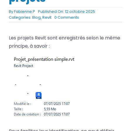
BLOG
By
Fabienne.P
Published On: 12 octobre 2025
on
Categories:
Blog
,
Revit
0 Comments
Comment
SOCIETE
créer
une
Les projets Revit sont enregistrés selon le même
Rechercher:
vignette
principe, à savoir :
pour
une
représentation
visuelle
de
vos
projets