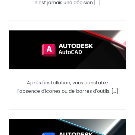
n’est jamais une décision [...]
en 2026 ?
AutoCAD : reprendre des
Après l'installation, vous constatez
éléments du menu d’une
l'absence d'icones ou de barres d'outils. [...]
version précédente