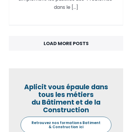
« Problèmes »
dans le [...]
LOAD MORE POSTS
Aplicit vous épaule dans
tous les métiers
du Bâtiment et de la
Construction
Retrouvez nos formations Batiment
& Construction ici