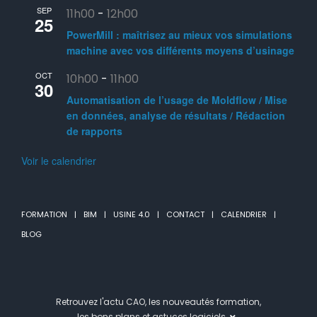
SEP
11h00
-
12h00
25
PowerMill : maîtrisez au mieux vos simulations
machine avec vos différents moyens d’usinage
OCT
10h00
-
11h00
30
Automatisation de l’usage de Moldflow / Mise
en données, analyse de résultats / Rédaction
de rapports
Voir le calendrier
FORMATION
BIM
USINE 4.0
CONTACT
CALENDRIER
BLOG
Retrouvez l'actu CAO, les nouveautés formation,
les bons plans et astuces logiciels.