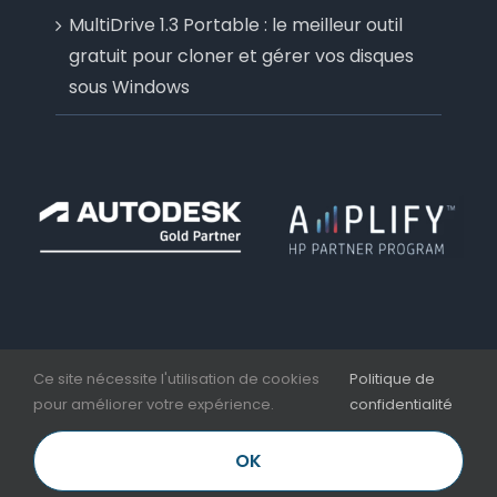
MultiDrive 1.3 Portable : le meilleur outil
gratuit pour cloner et gérer vos disques
sous Windows
Ce site nécessite l'utilisation de cookies
Politique de
pour améliorer votre expérience.
confidentialité
Copyright 2006 - 2026 | Aplicit | Nesseo Group |
Mentions légales et CGV
OK
LinkedIn
Facebook
YouTube
Email
Téléphone