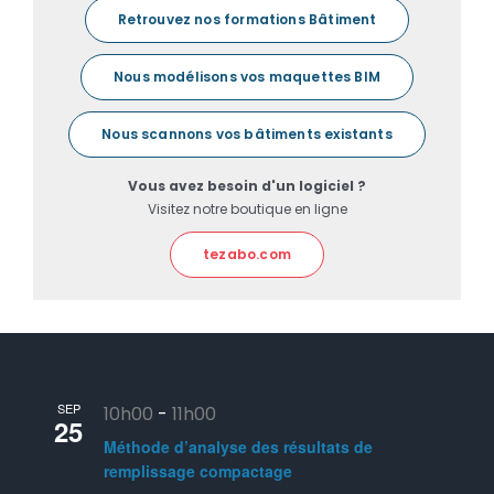
Retrouvez nos formations Bâtiment
Nous modélisons vos maquettes BIM
Nous scannons vos bâtiments existants
Vous avez besoin d'un logiciel ?
Visitez notre boutique en ligne
tezabo.com
SEP
10h00
-
11h00
25
Méthode d’analyse des résultats de
remplissage compactage