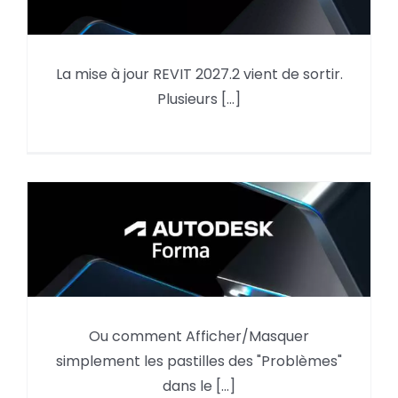
La mise à jour REVIT 2027.2 vient de sortir.
Mise à jour REVIT 2027.2
Plusieurs [...]
Autodesk Forma,
Ou comment Afficher/Masquer
Afficher/Masquer les
simplement les pastilles des "Problèmes"
« Problèmes »
dans le [...]