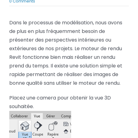
on
0 Comments
BLOG
Comment
faire
des
Dans le processus de modélisation, nous avons
images
SOCIETE
de plus en plus fréquemment besoin de
en
quelques
présenter des perspectives intérieures ou
Rechercher:
clics
extérieures de nos projets. Le moteur de rendu
avec
Revit
Revit fonctionne bien mais réaliser un rendu
prend du temps. Il existe une solution simple et
rapide permettant de réaliser des images de
bonne qualité sans utiliser le moteur de rendu.
Placez une camera pour obtenir la vue 3D
souhaitée.