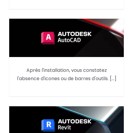
AutoCAD : reprendre des
Après l'installation, vous constatez
éléments du menu d’une
l'absence d'icones ou de barres d'outils. [...]
version précédente