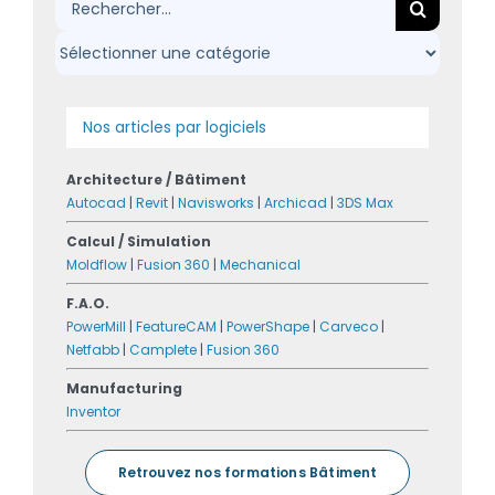
Rechercher:
Nos articles par logiciels
Architecture / Bâtiment
Autocad
|
Revit
|
Navisworks
|
Archicad
|
3DS Max
Calcul / Simulation
Moldflow
|
Fusion 360
|
Mechanical
F.A.O.
PowerMill
|
FeatureCAM
|
PowerShape
|
Carveco
|
Netfabb
|
Camplete
|
Fusion 360
Manufacturing
Inventor
Retrouvez nos formations Bâtiment