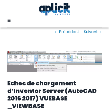
Passer
au
contenu
Toggle
Navigation
Précédent
Suivant
SECTEURS
FORMATION
Voir
l'image
SERVICES
agrandie
TEMOIGNAGES
Echec de chargement
d’Inventor Server (AutoCAD
2016 2017) VUEBASE
EVENEMENTS
_VIEWBASE