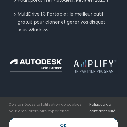
Pourquoi utiliser Autodesk Revit en 2026 ?
MultiDrive 1.3 Portable : le meilleur outil
gratuit pour cloner et gérer vos disques
sous Windows
Ce site nécessite l'utilisation de cookies
Politique de
pour améliorer votre expérience.
confidentialité
Copyright 2006 - 2026 | Aplicit | Nesseo Group |
Mentions légales et CGV
OK
LinkedIn
Facebook
YouTube
Email
Téléphone