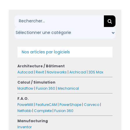
Rechercher:
Nos articles par logiciels
Architecture / Bâtiment
Autocad
|
Revit
|
Navisworks
|
Archicad
|
3DS Max
Calcul / Simulation
Moldflow
|
Fusion 360
|
Mechanical
F.A.O.
PowerMill
|
FeatureCAM
|
PowerShape
|
Carveco
|
Netfabb
|
Camplete
|
Fusion 360
Manufacturing
Inventor