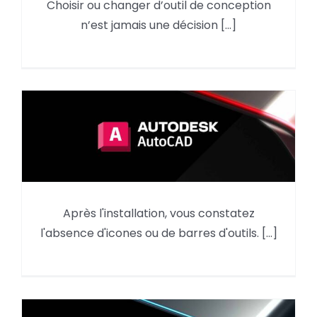
Choisir ou changer d’outil de conception
Pourquoi utiliser Autodesk Revit
n’est jamais une décision [...]
en 2026 ?
AutoCAD : reprendre des
Après l'installation, vous constatez
éléments du menu d’une
l'absence d'icones ou de barres d'outils. [...]
version précédente