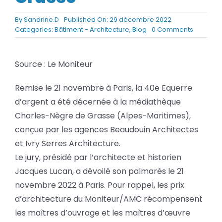
BLOG
By
Sandrine.D
Published On: 29 décembre 2022
on
Categories:
Bâtiment - Architecture
,
Blog
0 Comments
L’Equerr
SOCIETE
d’argent
2022
Source : Le Moniteur
Rechercher:
récomp
l’harmon
Remise le 21 novembre à Paris, la 40e Equerre
de
la
d’argent a été décernée à la médiathèque
médiath
Charles-Nègre de Grasse (Alpes-Maritimes),
de
Grasse
conçue par les agences Beaudouin Architectes
et Ivry Serres Architecture.
Le jury, présidé par l’architecte et historien
Jacques Lucan, a dévoilé son palmarès le 21
novembre 2022 à Paris. Pour rappel, les prix
d’architecture du Moniteur/AMC récompensent
les maîtres d’ouvrage et les maîtres d’œuvre