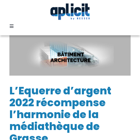
Passer
au
contenu
Toggle
Navigation
SECTEURS
FORMATION
SERVICES
L’Equerre d’argent
2022 récompense
TEMOIGNAGES
l’harmonie de la
médiathèque de
EVENEMENTS
Grasse