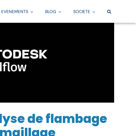
EVENEMENTS
BLOG
SOCIETE
Pratique
Par besoin
TOUS NOS ARTICLES
Fabrication
vi
Offre & programmes
Convention BIM
La FAO par Aplicit
Equipe & centres de formation
Scan 3D
Services FAO
Financement
Création de maquette numérique BIM
Fusion
Evaluation de vos connaissances
Familles Revit
Services Fusion
Calendrier des formations
Gabarits Revit
alyse de flambage
Configurateur
 maillage
Services Simulation