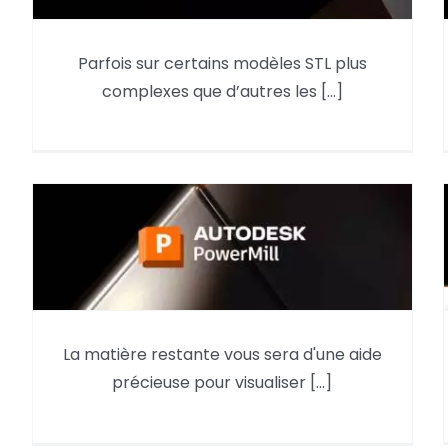
Astuce Rétroconception – Par
Parfois sur certains modèles STL plus
esquisses de coupe du
complexes que d’autres les [...]
maillage
La matière restante vous sera d'une aide
Matière restante sous
précieuse pour visualiser [...]
PowerMill