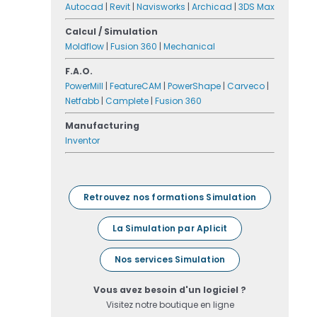
Autocad
|
Revit
|
Navisworks
|
Archicad
|
3DS Max
Calcul / Simulation
Moldflow
|
Fusion 360
|
Mechanical
F.A.O.
PowerMill
|
FeatureCAM
|
PowerShape
|
Carveco
|
Netfabb
|
Camplete
|
Fusion 360
Manufacturing
Inventor
Retrouvez nos formations Simulation
La Simulation par Aplicit
Nos services Simulation
Vous avez besoin d'un logiciel ?
Visitez notre boutique en ligne