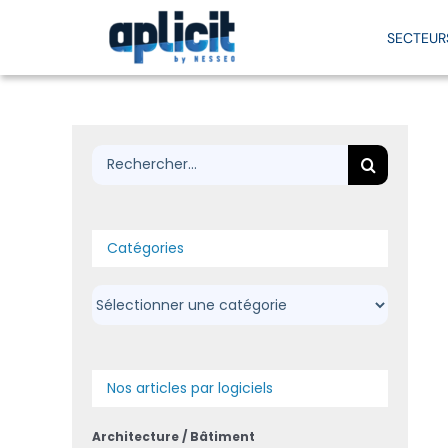
Passer
au
SECTEUR
contenu
Par secteur
Bâtiment
Par besoin
Support
In
Rechercher:
Bâtiment / Constuction / Archi
Principes du BIM et bénéfices
BIM
Assistance technique
Manuf
Industrie / Manufacturing
Les métiers du Bâtiment
Familles Revit
Charte qualité
Usine 
Catégories
Simulation / Calcul
Les outils à votre disposition
Certification Moldflow
Contrat Support SMI
Jumea
Fabrication
Formations Revit éligibles CPF
Télécharger TeamViewer
Les out
Catégories
Bureautique / informatique
Formations Fusion éligibles CPF
Actions collectives Atlas – BIM
Nos articles par logiciels
Cuisinistes
Architecture / Bâtiment