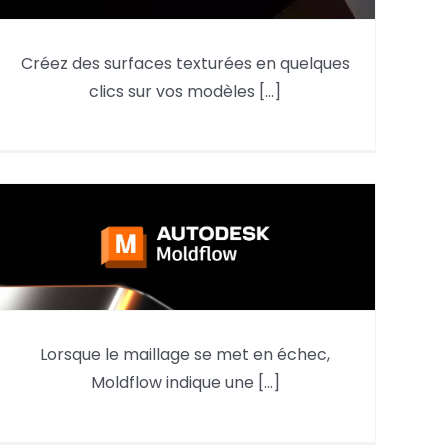
Créer une texture en relief à
Créez des surfaces texturées en quelques
partir d’une image et l’extruder
clics sur vos modèles [...]
sur un modèle
Lorsque le maillage se met en échec,
Comment trouver une surface
Moldflow indique une [...]
défectueuse dans Moldflow ?