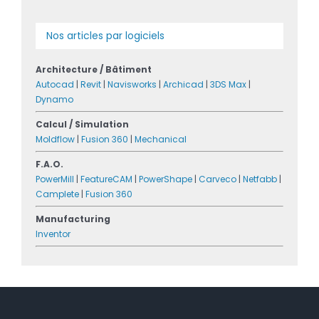
Nos articles par logiciels
Architecture / Bâtiment
Autocad
|
Revit
|
Navisworks
|
Archicad
|
3DS Max
|
Dynamo
Calcul / Simulation
Moldflow
|
Fusion 360
|
Mechanical
F.A.O.
PowerMill
|
FeatureCAM
|
PowerShape
|
Carveco
|
Netfabb
|
Camplete
|
Fusion 360
Manufacturing
Inventor