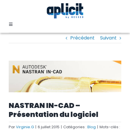
Passer
au
contenu
Toggle
Navigation
Précédent
Suivant
SECTEURS
FORMATION
Voir
l'image
SERVICES
agrandie
TEMOIGNAGES
NASTRAN IN-CAD –
Présentation du logiciel
EVENEMENTS
Par
Virginie.G
|
6 juillet 2015
|
Catégories :
Blog
|
Mots-clés :