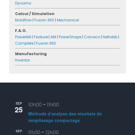
Dynamo
Calcul / Simulation
Moldflow
|
Fusion 360
|
Mechanical
F.A.O.
PowerMill
|
FeatureCAM
|
PowerShape
|
Carveco
|
Netfabb
|
Camplete
|
Fusion 360
Manufacturing
Inventor
SEP
10h00
-
11h00
25
Méthode d’analyse des résultats de
remplissage compactage
SEP
11h00
-
12h00