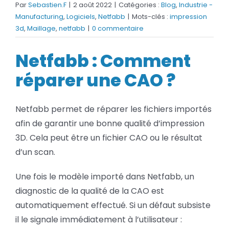
Par
Sebastien.F
|
2 août 2022
|
Catégories :
Blog
,
Industrie -
BLOG
Manufacturing
,
Logiciels
,
Netfabb
|
Mots-clés :
impression
3d
,
Maillage
,
netfabb
|
0 commentaire
SOCIETE
Netfabb : Comment
Rechercher:
réparer une CAO ?
Netfabb permet de réparer les fichiers importés
afin de garantir une bonne qualité d’impression
3D. Cela peut être un fichier CAO ou le résultat
d’un scan.
Une fois le modèle importé dans Netfabb, un
diagnostic de la qualité de la CAO est
automatiquement effectué. Si un défaut subsiste
il le signale immédiatement à l’utilisateur :