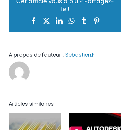
Cet article vous a plu ? Partagez-
le !
Facebook
X
LinkedIn
WhatsApp
Tumblr
Pinterest
À propos de l'auteur :
Sebastien.F
Articles similaires