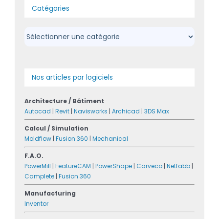
Catégories
Catégories
Nos articles par logiciels
Architecture / Bâtiment
Autocad
|
Revit
|
Navisworks
|
Archicad
|
3DS Max
Calcul / Simulation
Moldflow
|
Fusion 360
|
Mechanical
F.A.O.
PowerMill
|
FeatureCAM
|
PowerShape
|
Carveco
|
Netfabb
|
Camplete
|
Fusion 360
Manufacturing
Inventor