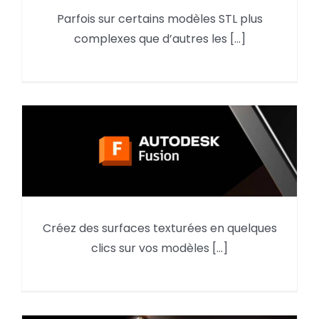
Parfois sur certains modèles STL plus
Astuce Rétroconception – Par
complexes que d’autres les [...]
esquisses de coupe du maillage
Créer une texture en relief à
Créez des surfaces texturées en quelques
partir d’une image et l’extruder
clics sur vos modèles [...]
sur un modèle