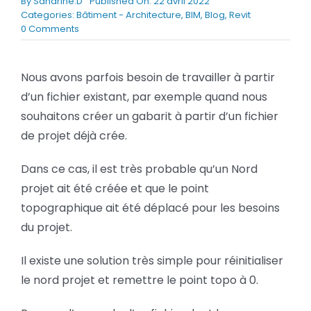
By
Sandrine.D
Published On: 22 avril 2022
BLOG
Categories:
Bâtiment - Architecture
,
BIM
,
Blog
,
Revit
on
0 Comments
Réinitialisation
du
SOCIETE
nord
Nous avons parfois besoin de travailler à partir
projet
d’un fichier existant, par exemple quand nous
Rechercher:
et
du
souhaitons créer un gabarit à partir d’un fichier
point
de projet déjà crée.
topographique
d’un
projet
Dans ce cas, il est très probable qu’un Nord
Revit
projet ait été créée et que le point
topographique ait été déplacé pour les besoins
du projet.
Il existe une solution très simple pour réinitialiser
le nord projet et remettre le point topo à 0.