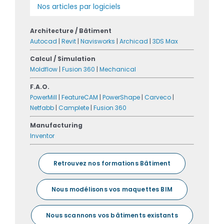
Nos articles par logiciels
Architecture / Bâtiment
Autocad
|
Revit
|
Navisworks
|
Archicad
|
3DS Max
Calcul / Simulation
Moldflow
|
Fusion 360
|
Mechanical
F.A.O.
PowerMill
|
FeatureCAM
|
PowerShape
|
Carveco
|
Netfabb
|
Camplete
|
Fusion 360
Manufacturing
Inventor
Retrouvez nos formations Bâtiment
Nous modélisons vos maquettes BIM
Nous scannons vos bâtiments existants