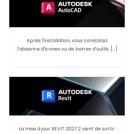
AutoCAD : reprendre des
Après l'installation, vous constatez
éléments du menu d’une
l'absence d'icones ou de barres d'outils. [...]
version précédente
La mise à jour REVIT 2027.2 vient de sortir.