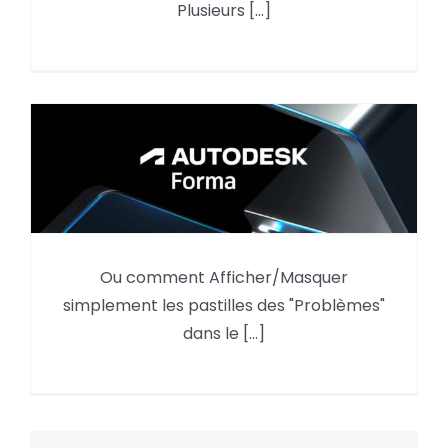
Mise à jour REVIT 2027.2
Plusieurs [...]
Autodesk Forma,
Ou comment Afficher/Masquer
Afficher/Masquer les
simplement les pastilles des "Problèmes"
« Problèmes »
dans le [...]