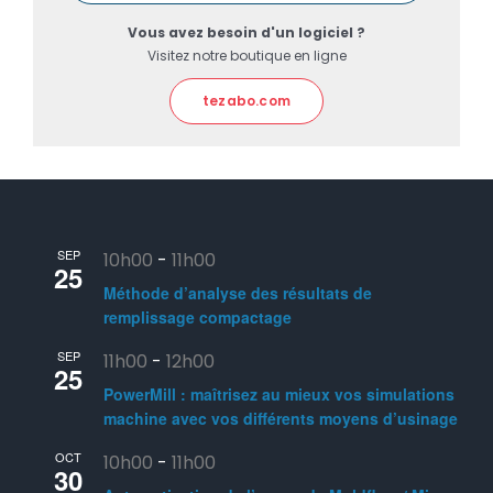
Vous avez besoin d'un logiciel ?
Visitez notre boutique en ligne
tezabo.com
SEP
10h00
-
11h00
25
Méthode d’analyse des résultats de
remplissage compactage
SEP
11h00
-
12h00
25
PowerMill : maîtrisez au mieux vos simulations
machine avec vos différents moyens d’usinage
OCT
10h00
-
11h00
30