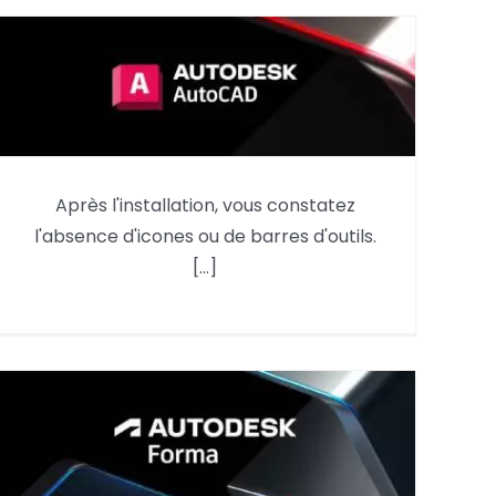
AutoCAD : reprendre des
Après l'installation, vous constatez
éléments du menu d’une
l'absence d'icones ou de barres d'outils.
version précédente
[...]