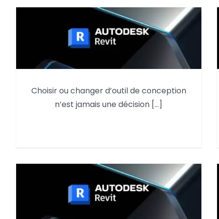
Choisir ou changer d’outil de conception
Pourquoi utiliser Autodesk Revit
n’est jamais une décision [...]
en 2026 ?