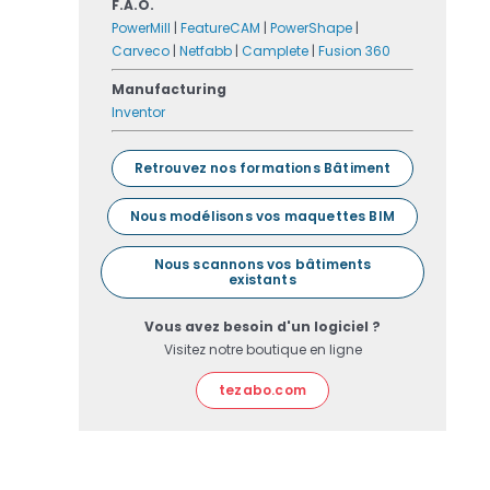
F.A.O.
PowerMill
|
FeatureCAM
|
PowerShape
|
Carveco
|
Netfabb
|
Camplete
|
Fusion 360
Manufacturing
Inventor
Retrouvez nos formations Bâtiment
Nous modélisons vos maquettes BIM
Nous scannons vos bâtiments
existants
Vous avez besoin d'un logiciel ?
Visitez notre boutique en ligne
tezabo.com