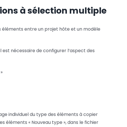
Copier
Contôler
ions à sélection multiple
Services FAO
–
Options
Services Fusion
à
s éléments entre un projet hôte et un modèle
sélection
multiple
 il est nécessaire de configurer l’aspect des
 »
page individuel du type des éléments à copier
 des éléments « Nouveau type », dans le fichier