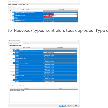
Le "Nouveaux types" sont alors tous copiés au "Type o