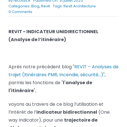
By
Nicolas.R
Published On: 31 juillet 2023
BLOG
Categories:
Blog
,
Revit
Tags:
Revit Architecture
on
0 Comments
REVIT
–
SOCIETE
INDICATEUR
REVIT - INDICATEUR UNIDIRECTIONNEL
UNIDIRECTIONNEL
(Analyse de l’itinéraire)
Rechercher:
(Trajectoire
de
déplacement)
Après notre précédent blog "
REVIT – Analyses de
trajet (Itinéraires PMR, Incendie, sécurité…)
",
parmis les fonctions de "
l'analyse de
l'itinéraire
",
voyons au travers de ce blog l’utilisation et
l’intérêt de l’
indicateur bidirectionnel
(One
way Indicator), pour une
trajectoire de