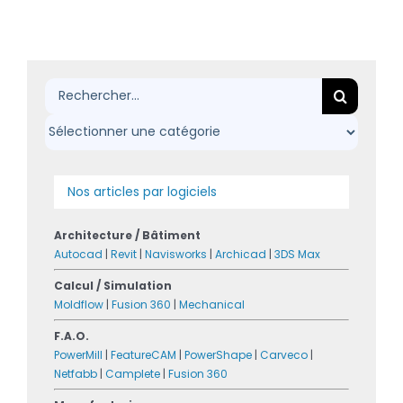
Rechercher:
Nos articles par logiciels
Architecture / Bâtiment
Autocad
|
Revit
|
Navisworks
|
Archicad
|
3DS Max
Calcul / Simulation
Moldflow
|
Fusion 360
|
Mechanical
F.A.O.
PowerMill
|
FeatureCAM
|
PowerShape
|
Carveco
|
Netfabb
|
Camplete
|
Fusion 360