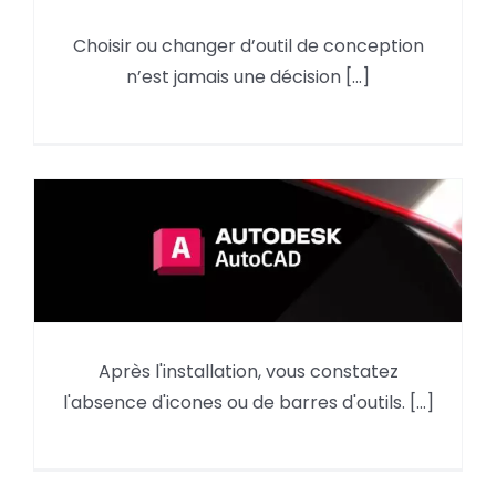
Choisir ou changer d’outil de conception
Pourquoi utiliser Autodesk Revit
n’est jamais une décision [...]
en 2026 ?
AutoCAD : reprendre des
Après l'installation, vous constatez
éléments du menu d’une
l'absence d'icones ou de barres d'outils. [...]
version précédente