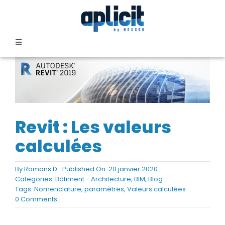
Passer
au
contenu
Toggle
Navigation
SECTEURS
FORMATION
Revit : Les valeurs
SERVICES
calculées
TEMOIGNAGES
By
Romans.D
Published On: 20 janvier 2020
Categories:
Bâtiment - Architecture
,
BIM
,
Blog
Tags:
Nomenclature
,
paramètres
,
Valeurs calculées
on
0 Comments
EVENEMENTS
Revit
: