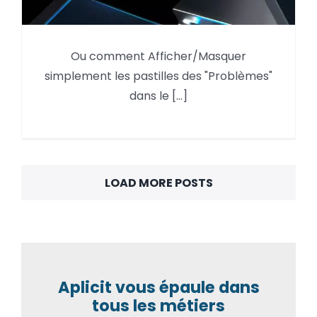
Autodesk Forma,
Ou comment Afficher/Masquer
Afficher/Masquer les
simplement les pastilles des "Problèmes"
« Problèmes »
dans le [...]
LOAD MORE POSTS
Aplicit vous épaule dans
tous les métiers