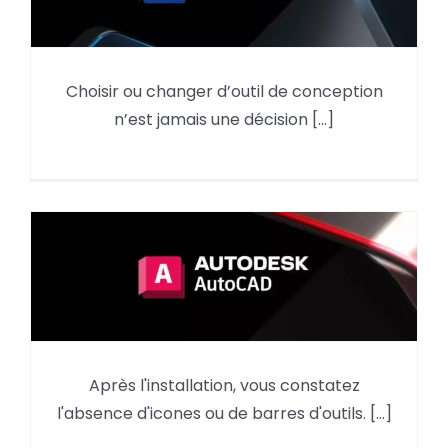
Choisir ou changer d’outil de conception
Pourquoi utiliser Autodesk Revit
n’est jamais une décision [...]
en 2026 ?
AutoCAD : reprendre des
Après l'installation, vous constatez
éléments du menu d’une
l'absence d'icones ou de barres d'outils. [...]
version précédente