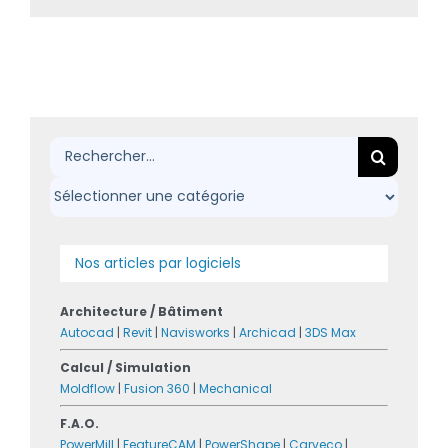
Rechercher:
Nos articles par logiciels
Architecture / Bâtiment
Autocad
|
Revit
|
Navisworks
|
Archicad
|
3DS Max
Calcul / Simulation
Moldflow
|
Fusion 360
|
Mechanical
F.A.O.
PowerMill
|
FeatureCAM
|
PowerShape
|
Carveco
|