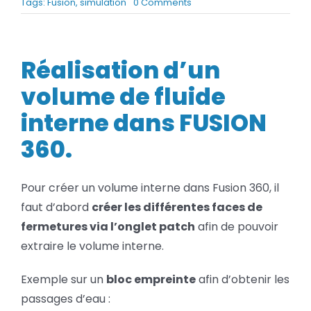
on
Tags:
Fusion
,
simulation
0 Comments
BLOG
Réalisation
d’un
volume
de
SOCIETE
Réalisation d’un
fluide
interne
volume de fluide
Rechercher:
dans
FUSION
interne dans FUSION
360
360.
Pour créer un volume interne dans Fusion 360, il
faut d’abord
créer les différentes faces de
fermetures via l’onglet patch
afin de pouvoir
extraire le volume interne.
Exemple sur un
bloc empreinte
afin d’obtenir les
passages d’eau :