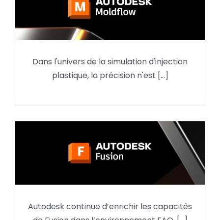
Optimiser la précision :
Dans l'univers de la simulation d'injection
L’intégration des données
plastique, la précision n'est [...]
presse dans Moldflow
Fusion : Nouvelle stratégie
Autodesk continue d’enrichir les capacités
d’ébauche FAO « Evidemment