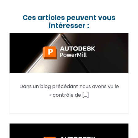
Ces articles peuvent vous
intéresser :
Dans un blog précédant nous avons vu le
Edition dans la région sous
« contrôle de [...]
PowerMill