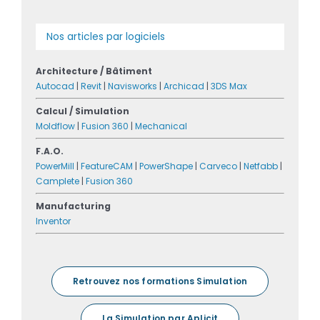
Nos articles par logiciels
Architecture / Bâtiment
Autocad
|
Revit
|
Navisworks
|
Archicad
|
3DS Max
Calcul / Simulation
Moldflow
|
Fusion 360
|
Mechanical
F.A.O.
PowerMill
|
FeatureCAM
|
PowerShape
|
Carveco
|
Netfabb
|
Camplete
|
Fusion 360
Manufacturing
Inventor
Retrouvez nos formations Simulation
La Simulation par Aplicit