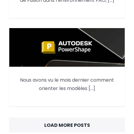
de Fusion dans l’environnement FAO, [...]
multiaxes »
Alignement d’un scan avec un
Nous avons vu le mois dernier comment
modèle sous PowerShape
orienter les modèles [...]
(2ème partie)
LOAD MORE POSTS