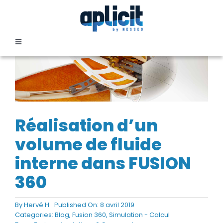
Passer
au
contenu
Toggle
Navigation
SECTEURS
FORMATION
Réalisation d’un
SERVICES
volume de fluide
interne dans FUSION
TEMOIGNAGES
360
EVENEMENTS
By
Hervé.H
Published On: 8 avril 2019
Categories:
Blog
,
Fusion 360
,
Simulation - Calcul