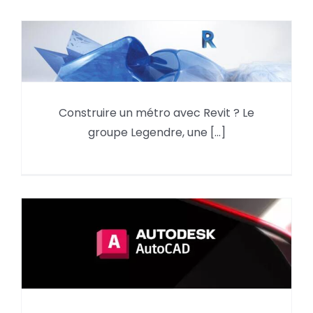
Construire un métro avec Revit
Construire un métro avec Revit ? Le
?
groupe Legendre, une [...]