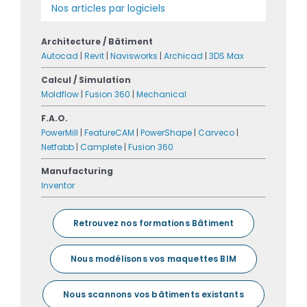
Nos articles par logiciels
Architecture / Bâtiment
Autocad
|
Revit
|
Navisworks
|
Archicad
|
3DS Max
Calcul / Simulation
Moldflow
|
Fusion 360
|
Mechanical
F.A.O.
PowerMill
|
FeatureCAM
|
PowerShape
|
Carveco
|
Netfabb
|
Camplete
|
Fusion 360
Manufacturing
Inventor
Retrouvez nos formations Bâtiment
Nous modélisons vos maquettes BIM
Nous scannons vos bâtiments existants