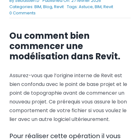
By
Sebastien.D
Published On: 27 février 2026
BLOG
Categories:
BIM
,
Blog
,
Revit
Tags:
Astuce
,
BIM
,
Revit
on
0 Comments
Revit,
l’origine
SOCIETE
interne,
Ou comment bien
le
commencer une
Rechercher:
point
de
modélisation dans Revit.
base
projet
et
Assurez-vous que l’origine interne de Revit est
le
point
bien confondu avec le point de base projet et le
de
point de topographie avant de commencer un
topographie
nouveau projet. Ce prérequis vous assure le bon
comportement de votre fichier si vous voulez le
lier avec un autre logiciel ultérieurement.
Pour réaliser cette opération il vous