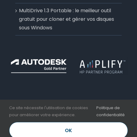
MultiDrive 1.3 Portable : le meilleur outil
gratuit pour cloner et gérer vos disques
sous Windows
Ce site nécessite l'utilisation de cookies
Politique de
pour améliorer votre expérience.
confidentialité
Copyright 2006 - 2026 | Aplicit | Nesseo Group |
Mentions légales et CGV
OK
LinkedIn
Facebook
YouTube
Email
Téléphone