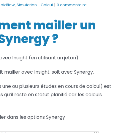
oldflow
,
Simulation - Calcul
|
0 commentaire
Services FAO
ment mailler un
Services Fusion
 Synergy ?
vec Insight (en utilisant un jeton).
oit mailler avec Insight, soit avec Synergy.
 une ou plusieurs études en cours de calcul) est
u’il reste en statut planifié car les calculs
ller dans les options Synergy