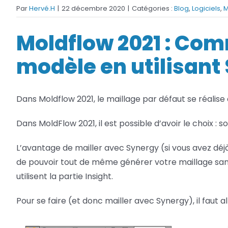
Par
Hervé.H
|
22 décembre 2020
|
Catégories :
Blog
,
Logiciels
,
M
Netfabb
Camplete
Moldflow 2021 : Com
Netfabb
modèle en utilisant
Dans Moldflow 2021, le maillage par défaut se réalise a
Dans MoldFlow 2021, il est possible d’avoir le choix : s
L’avantage de mailler avec Synergy (si vous avez déjà
de pouvoir tout de même générer votre maillage sans q
utilisent la partie Insight.
Pour se faire (et donc mailler avec Synergy), il faut a