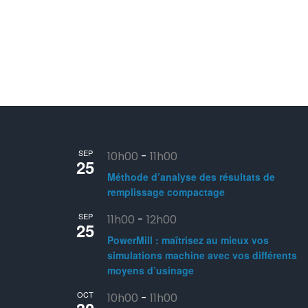
SEP
10h00
-
11h00
25
Méthode d’analyse des résultats de
remplissage compactage
SEP
11h00
-
12h00
25
PowerMill : maîtrisez au mieux vos
simulations machine avec vos différents
moyens d’usinage
OCT
10h00
-
11h00