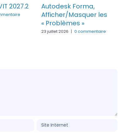
VIT 2027.2
Autodesk Forma,
Mold
Afficher/Masquer les
Util
mmentaire
« Problèmes »
gra
per
23 juillet 2026
|
0 commentaire
22 juil