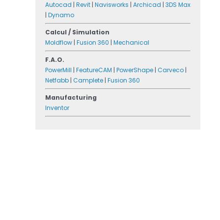
Autocad
|
Revit
|
Navisworks
|
Archicad
|
3DS Max
|
Dynamo
Calcul / Simulation
Moldflow
|
Fusion 360
|
Mechanical
F.A.O.
PowerMill
|
FeatureCAM
|
PowerShape
|
Carveco
|
Netfabb
|
Camplete
|
Fusion 360
Manufacturing
Inventor