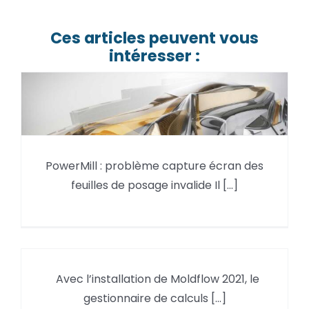
Ces articles peuvent vous
intéresser :
PowerMill : problème capture
PowerMill : problème capture écran des
écran des feuilles de posage
feuilles de posage invalide Il [...]
invalide
Avec l’installation de Moldflow 2021, le
gestionnaire de calculs [...]