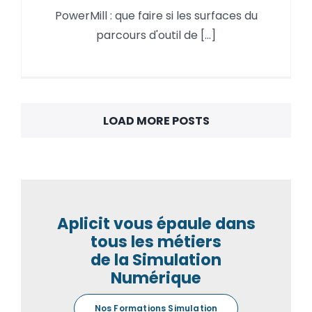
PowerMill : que faire si les surfaces du
surfaces du parcours d’outil de
parcours d'outil de [...]
finition affichent des facettes
LOAD MORE POSTS
Aplicit vous épaule dans
tous les métiers
de la Simulation
Numérique
Nos Formations Simulation