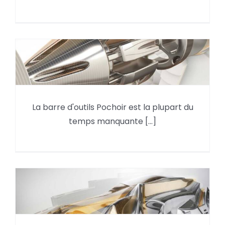
PowerShape : Où se trouve la
La barre d'outils Pochoir est la plupart du
barre d’outils de pochoir ?
temps manquante [...]
PowerMill : que faire si les