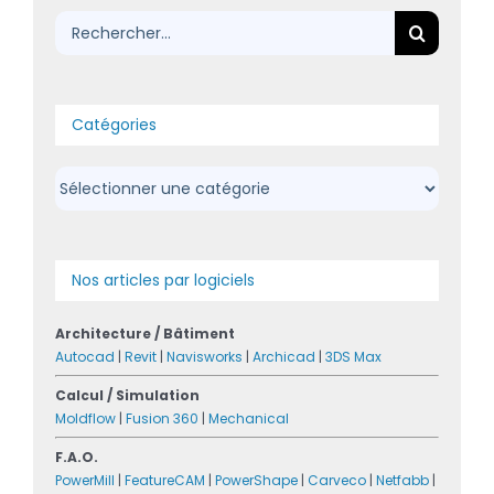
Rechercher:
Catégories
Catégories
Nos articles par logiciels
Architecture / Bâtiment
Autocad
|
Revit
|
Navisworks
|
Archicad
|
3DS Max
Calcul / Simulation
Moldflow
|
Fusion 360
|
Mechanical
F.A.O.
PowerMill
|
FeatureCAM
|
PowerShape
|
Carveco
|
Netfabb
|